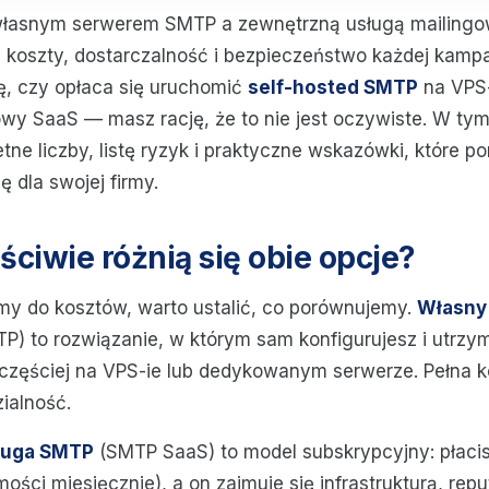
łasnym serwerem SMTP a zewnętrzną usługą mailingow
 koszty, dostarczalność i bezpieczeństwo każdej kampani
ę, czy opłaca się uruchomić
self-hosted SMTP
na VPS-i
owy SaaS — masz rację, że to nie jest oczywiste. W tym
tne liczby, listę ryzyk i praktyczne wskazówki, które 
 dla swojej firmy.
ciwie różnią się obie opcje?
my do kosztów, warto ustalić, co porównujemy.
Własny
TP) to rozwiązanie, w którym sam konfigurujesz i utrzy
zęściej na VPS-ie lub dedykowanym serwerze. Pełna kon
ialność.
ługa SMTP
(SMTP SaaS) to model subskrypcyjny: płaci
ości miesięcznie), a on zajmuje się infrastrukturą, reput