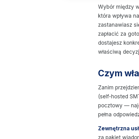
Wybór między w
która wpływa na
zastanawiasz si
zapłacić za got
dostajesz konkre
właściwą decyzję
Czym właś
Zanim przejdzie
(self-hosted SM
pocztowy — najc
pełna odpowiedz
Zewnętrzna us
za pakiet wiadom