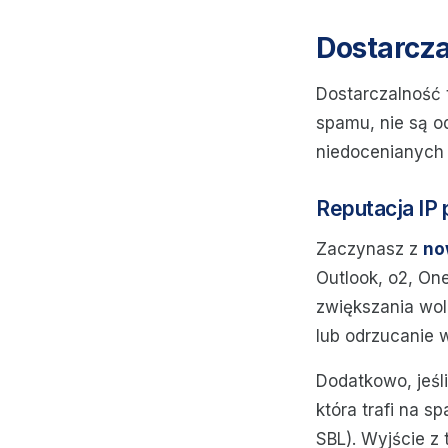
Dostarcza
Dostarczalność t
spamu, nie są o
niedocenianych
Reputacja IP
Zaczynasz z
no
Outlook, o2, One
zwiększania wo
lub odrzucanie 
Dodatkowo, jeśl
która trafi na 
SBL). Wyjście z 