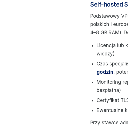
Self-hosted S
Podstawowy VPS 
polskich i euro
4–8 GB RAM). D
Licencja lub
wiedzy)
Czas specjal
godzin
, pote
Monitoring re
bezpłatna)
Certyfikat TL
Ewentualne k
Przy stawce adm