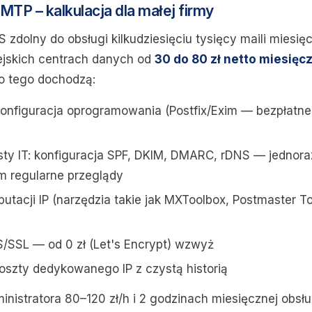
MTP – kalkulacja dla małej firmy
zdolny do obsługi kilkudziesięciu tysięcy maili miesię
pejskich centrach danych od
30 do 80 zł netto miesięc
o tego dochodzą:
 konfiguracja oprogramowania (Postfix/Exim — bezpłatn
isty IT: konfiguracja SPF, DKIM, DMARC, rDNS — jedno
m regularne przeglądy
putacji IP (narzędzia takie jak MXToolbox, Postmaster 
S/SSL — od 0 zł (Let's Encrypt) wzwyż
oszty dedykowanego IP z czystą historią
inistratora 80–120 zł/h i 2 godzinach miesięcznej obsłu