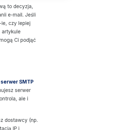
ą to decyzja,
i e-mail. Jeśli
e, czy lepiej
 artykule
pomogą Ci podjąć
 serwer SMTP
mujesz serwer
trola, ale i
sz dostawcy (np.
acją IP i