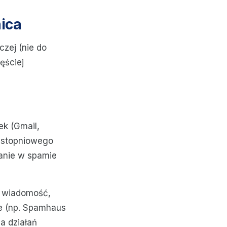
ica
czej (nie do
ęściej
ek (Gmail,
stopniowego
anie w spamie
e wiadomość,
ie (np. Spamhaus
ga działań