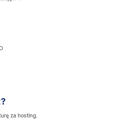
DO
z?
turę za hosting.