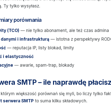
. Ty tylko wysyłasz.
miary porównania
ity (TCO)
— nie tylko abonament, ale też czas admina
 danymi i infrastrukturą
— istotna z perspektywy RO
ość
— reputacja IP, listy blokad, limity
 i elastyczność
acyjne
— awarie, spam-trap, blokady
wera SMTP – ile naprawdę płacis
 którym większość porównań się myli, bo liczy tylko fak
t serwera SMTP
to suma kilku składowych.