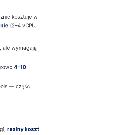
cznie kosztuje w
znie
(2–4 vCPU,
e, ale wymagają
razowo
4–10
Tools — część
gi,
realny koszt