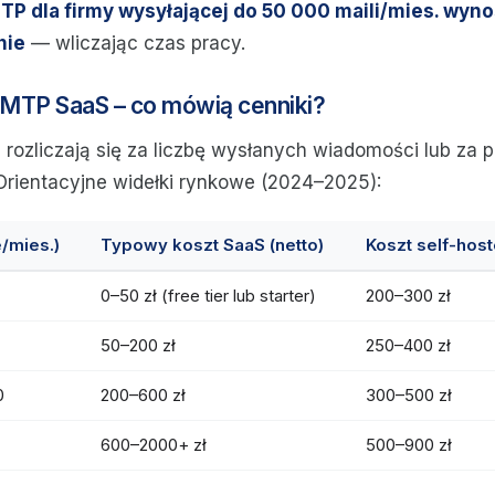
TP dla firmy wysyłającej do 50 000 maili/mies. wyn
nie
— wliczając czas pracy.
MTP SaaS – co mówią cenniki?
 rozliczają się za liczbę wysłanych wiadomości lub za p
Orientacyjne widełki rynkowe (2024–2025):
/mies.)
Typowy koszt SaaS (netto)
Koszt self-host
0–50 zł (free tier lub starter)
200–300 zł
50–200 zł
250–400 zł
0
200–600 zł
300–500 zł
600–2000+ zł
500–900 zł