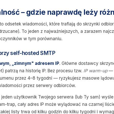
lność – gdzie naprawdę leży różn
o odsetek wiadomości, które trafiają do skrzynki odbior
drzucane). To jeden z najważniejszych, a zarazem najcz
 czynników w tym porównaniu.
 przy self-hosted SMTP
wym, „zimnym" adresem IP
. Główne dostawcy skrzyn
t) patrzą na historię IP. Bez procesu tzw.
IP warm-up
— 
lumenu przez 4–8 tygodni — ryzykujesz masowe lądow
wiadomości przez serwery odbiorców.
i jeden użytkownik Twojego serwera (lub Ty sam) wyśl
spam-trap, cały adres IP może wylądować na czarnej liśc
takiej listy trwa od kilku godzin do kilku tygodni i wyma