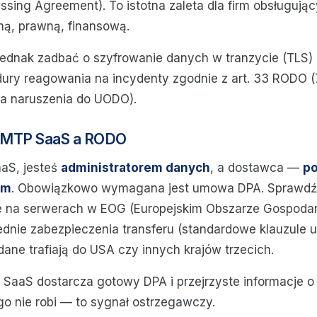
ssing Agreement). To istotna zaleta dla firm obsługują
ą, prawną, finansową.
ednak zadbać o szyfrowanie danych w tranzycie (TLS) 
dury reagowania na incydenty zgodnie z art. 33 RODO 
ia naruszenia do UODO).
SMTP SaaS a RODO
aaS, jesteś
administratorem danych
, a dostawca —
p
ym
. Obowiązkowo wymagana jest umowa DPA. Sprawdź
e na serwerach w EOG (Europejskim Obszarze Gospoda
dnie zabezpieczenia transferu (standardowe klauzule 
dane trafiają do USA czy innych krajów trzecich.
SaaS dostarcza gotowy DPA i przejrzyste informacje o l
go nie robi — to sygnał ostrzegawczy.