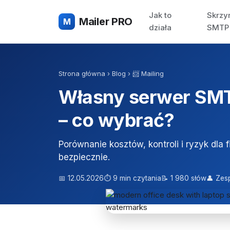
Jak to
Skrzy
Mailer PRO
M
działa
SMTP
Strona główna
›
Blog
›
📨 Mailing
Własny serwer SMT
– co wybrać?
Porównanie kosztów, kontroli i ryzyk dla 
bezpiecznie.
📅 12.05.2026
⏱ 9 min czytania
📝 1 980 słów
👤 Zes