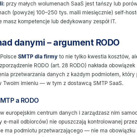
i:
przy małych wolumenach SaaS jest tańszy lub porów
ch (powyżej 100–250 tys. maili miesięcznie) self-hos
le masz kompetencje lub dedykowany zespół IT.
 nad danymi – argument RODO
w Polsce
SMTP dla firmy
to nie tylko kwestia kosztów, a
ozporządzenie RODO (art. 28 RODO) nakłada obowiązek
nia przetwarzania danych z każdym podmiotem, który 
 Twoim imieniu — w tym z dostawcą SMTP SaaS.
 SMTP a RODO
 w europejskim centrum danych i zarządzasz nim samod
 e-mail odbiorców) nie opuszczają kontrolowanej przez
 Nie ma podmiotu przetwarzającego — nie ma obowiązku