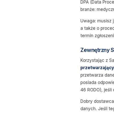
DPA (Data Proce
branże: medyczn
Uwaga: musisz j
a także o proce
termin zgłoszen
Zewnętrzny 
Korzystając z S
przetwarzając
przetwarza dan
posiada odpowie
46 RODO), jeśli 
Dobry dostawca 
danych. Jeśli te