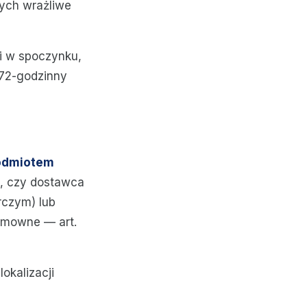
cych wrażliwe
i w spoczynku,
(72-godzinny
odmiotem
, czy dostawca
rczym) lub
umowne — art.
okalizacji