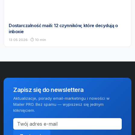
Dostarczalność maili: 12 czynników, które decydują o
inboxie
13.05.2026 · ⏱ 10 min
Zapisz się do newslettera
Aktualizacje, porady email-marketingu i nowości w
Mailer PRO. Bez spamu — wypiszesz się jednym
kliknięciem.