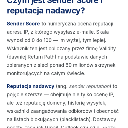
Czym jest Sender Score i
reputacja nadawcy?
Sender Score
to numeryczna ocena reputacji
adresu IP, z którego wysyłasz e-maile. Skala
wynosi od 0 do 100 — im wyżej, tym lepiej.
Wskaźnik ten jest obliczany przez firmę Validity
(dawniej Return Path) na podstawie danych
zbieranych z sieci ponad 60 milionów skrzynek
monitorujących na całym świecie.
Reputacja nadawcy
(ang.
sender reputation
) to
pojęcie szersze — obejmuje nie tylko ocenę IP,
ale też reputację domeny, historię wysyłek,
wskaźniki zaangażowania odbiorców i obecność
na listach blokujących (blacklistach). Dostawcy
poczty, tacy jak Gmail, Outlook czy o2.pl, łączą