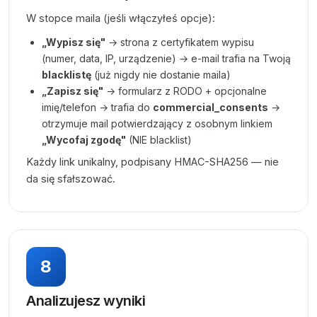
W stopce maila (jeśli włączyłeś opcje):
„Wypisz się"
→ strona z certyfikatem wypisu
(numer, data, IP, urządzenie) → e-mail trafia na Twoją
blacklistę
(już nigdy nie dostanie maila)
„Zapisz się"
→ formularz z RODO + opcjonalne
imię/telefon → trafia do
commercial_consents
→
otrzymuje mail potwierdzający z osobnym linkiem
„Wycofaj zgodę"
(NIE blacklist)
Każdy link unikalny, podpisany HMAC-SHA256 — nie
da się sfałszować.
8
Analizujesz wyniki