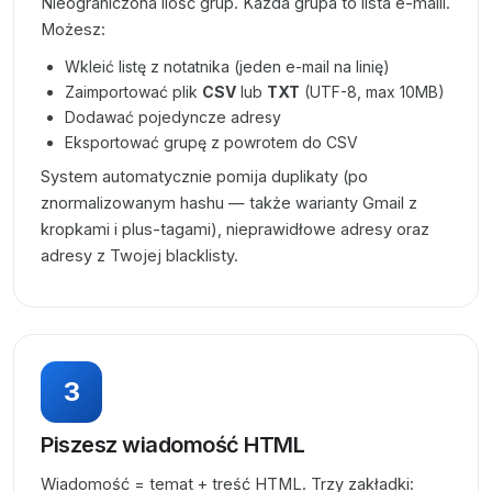
Nieograniczona ilość grup. Każda grupa to lista e-maili.
Możesz:
Wkleić listę z notatnika (jeden e-mail na linię)
Zaimportować plik
CSV
lub
TXT
(UTF-8, max 10MB)
Dodawać pojedyncze adresy
Eksportować grupę z powrotem do CSV
System automatycznie pomija duplikaty (po
znormalizowanym hashu — także warianty Gmail z
kropkami i plus-tagami), nieprawidłowe adresy oraz
adresy z Twojej blacklisty.
3
Piszesz wiadomość HTML
Wiadomość = temat + treść HTML. Trzy zakładki: