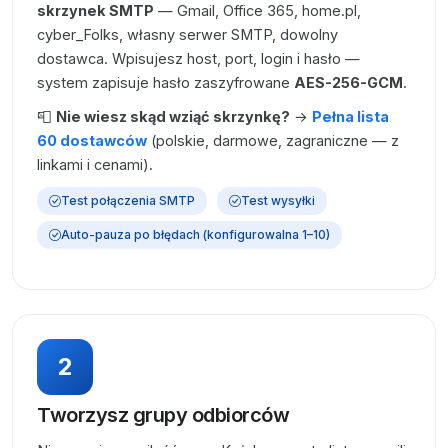
skrzynek SMTP
— Gmail, Office 365, home.pl,
cyber_Folks, własny serwer SMTP, dowolny
dostawca. Wpisujesz host, port, login i hasło —
system zapisuje hasło zaszyfrowane
AES-256-GCM
.
📮
Nie wiesz skąd wziąć skrzynkę?
→
Pełna lista
60 dostawców
(polskie, darmowe, zagraniczne — z
linkami i cenami).
Test połączenia SMTP
Test wysyłki
Auto-pauza po błędach (konfigurowalna 1–10)
2
Tworzysz grupy odbiorców