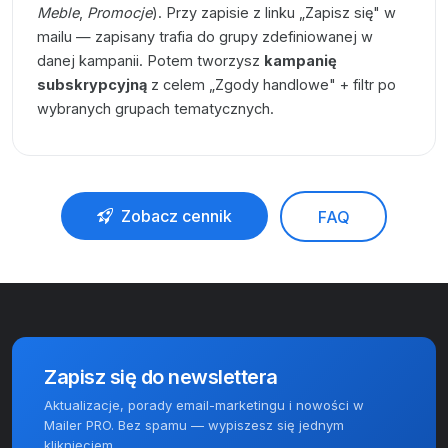
Meble
,
Promocje
). Przy zapisie z linku „Zapisz się" w
mailu — zapisany trafia do grupy zdefiniowanej w
danej kampanii. Potem tworzysz
kampanię
subskrypcyjną
z celem „Zgody handlowe" + filtr po
wybranych grupach tematycznych.
Zobacz cennik
FAQ
Zapisz się do newslettera
Aktualizacje, porady email-marketingu i nowości w
Mailer PRO. Bez spamu — wypiszesz się jednym
kliknięciem.