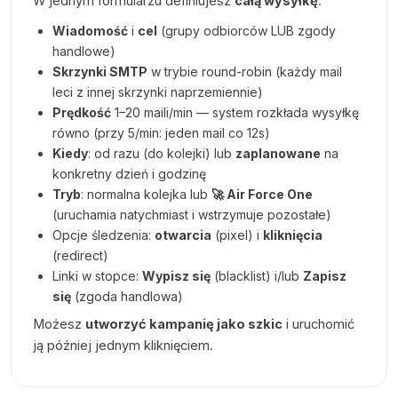
W jednym formularzu definiujesz
całą wysyłkę
:
Wiadomość
i
cel
(grupy odbiorców LUB zgody
handlowe)
Skrzynki SMTP
w trybie round-robin (każdy mail
leci z innej skrzynki naprzemiennie)
Prędkość
1–20 maili/min — system rozkłada wysyłkę
równo (przy 5/min: jeden mail co 12s)
Kiedy
: od razu (do kolejki) lub
zaplanowane
na
konkretny dzień i godzinę
Tryb
: normalna kolejka lub
🚀 Air Force One
(uruchamia natychmiast i wstrzymuje pozostałe)
Opcje śledzenia:
otwarcia
(pixel) i
kliknięcia
(redirect)
Linki w stopce:
Wypisz się
(blacklist) i/lub
Zapisz
się
(zgoda handlowa)
Możesz
utworzyć kampanię jako szkic
i uruchomić
ją później jednym kliknięciem.