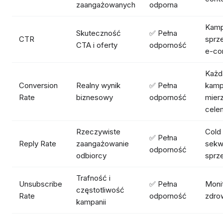
zaangażowanych
odporna
Kamp
Skuteczność
✅ Pełna
CTR
sprz
CTA i oferty
odporność
e-c
Każd
Conversion
Realny wynik
✅ Pełna
kamp
Rate
biznesowy
odporność
mier
cele
Rzeczywiste
Cold 
✅ Pełna
Reply Rate
zaangażowanie
sekw
odporność
odbiorcy
sprz
Trafność i
Unsubscribe
✅ Pełna
Moni
częstotliwość
Rate
odporność
zdrow
kampanii