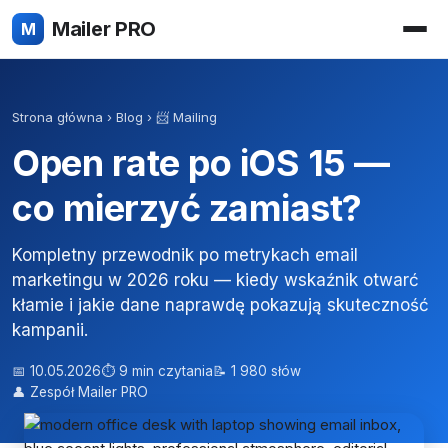
Mailer PRO
M
Strona główna
›
Blog
›
📨 Mailing
Open rate po iOS 15 —
co mierzyć zamiast?
Kompletny przewodnik po metrykach email
marketingu w 2026 roku — kiedy wskaźnik otwarć
kłamie i jakie dane naprawdę pokazują skuteczność
kampanii.
📅 10.05.2026
⏱ 9 min czytania
📝 1 980 słów
👤 Zespół Mailer PRO