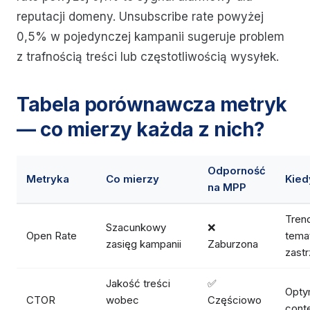
reputacji domeny. Unsubscribe rate powyżej
0,5% w pojedynczej kampanii sugeruje problem
z trafnością treści lub częstotliwością wysyłek.
Tabela porównawcza metryk
— co mierzy każda z nich?
Odporność
Metryka
Co mierzy
Kied
na MPP
Trend
Szacunkowy
❌
Open Rate
tema
zasięg kampanii
Zaburzona
zast
Jakość treści
✅
Opty
CTOR
wobec
Częściowo
conte