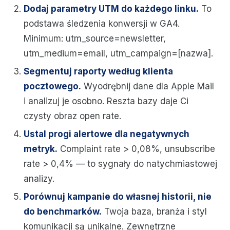
Dodaj parametry UTM do każdego linku.
To
podstawa śledzenia konwersji w GA4.
Minimum: utm_source=newsletter,
utm_medium=email, utm_campaign=[nazwa].
Segmentuj raporty według klienta
pocztowego.
Wyodrębnij dane dla Apple Mail
i analizuj je osobno. Reszta bazy daje Ci
czysty obraz open rate.
Ustal progi alertowe dla negatywnych
metryk.
Complaint rate > 0,08%, unsubscribe
rate > 0,4% — to sygnały do natychmiastowej
analizy.
Porównuj kampanie do własnej historii, nie
do benchmarków.
Twoja baza, branża i styl
komunikacji są unikalne. Zewnętrzne