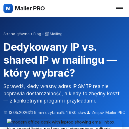
Mailer PRO
M
Strona główna
›
Blog
›
📨 Mailing
Dedykowany IP vs.
shared IP w mailingu —
który wybrać?
Sprawdź, kiedy własny adres IP SMTP realnie
poprawia dostarczalność, a kiedy to zbędny koszt
— z konkretnymi progami i przykładami.
📅 13.05.2026
⏱ 9 min czytania
📝 1 980 słów
👤 Zespół Mailer PRO