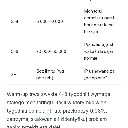
Monitoruj
complaint rate i
3–4
5 000–10 000
bounce rate na
bieżąco
Pełna lista, jeśli
5–6
20 000–50 000
wskaźniki są w
normie
Bez limitu (wg
IP uznawane za
7+
potrzeb)
„ocieplone"
Warm-up trwa zwykle 4–8 tygodni i wymaga
stałego monitoringu. Jeśli w którymkolwiek
tygodniu complaint rate przekroczy 0,08%,
zatrzymaj skalowanie i zidentyfikuj problem
zanim przejdziesz dalej.