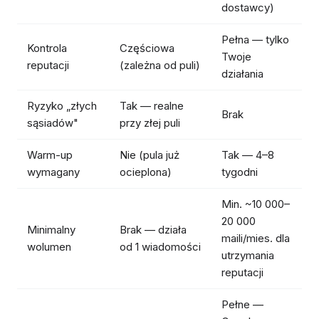
dostawcy)
Pełna — tylko
Kontrola
Częściowa
Twoje
reputacji
(zależna od puli)
działania
Ryzyko „złych
Tak — realne
Brak
sąsiadów"
przy złej puli
Warm-up
Nie (pula już
Tak — 4–8
wymagany
ocieplona)
tygodni
Min. ~10 000–
20 000
Minimalny
Brak — działa
maili/mies. dla
wolumen
od 1 wiadomości
utrzymania
reputacji
Pełne —