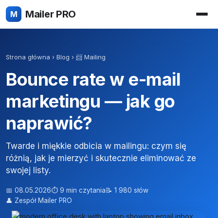
Mailer PRO
M
Strona główna
›
Blog
›
📨 Mailing
Bounce rate w e-mail
marketingu — jak go
naprawić?
Twarde i miękkie odbicia w mailingu: czym się
różnią, jak je mierzyć i skutecznie eliminować ze
swojej listy.
📅 08.05.2026
⏱ 9 min czytania
📝 1 980 słów
👤 Zespół Mailer PRO