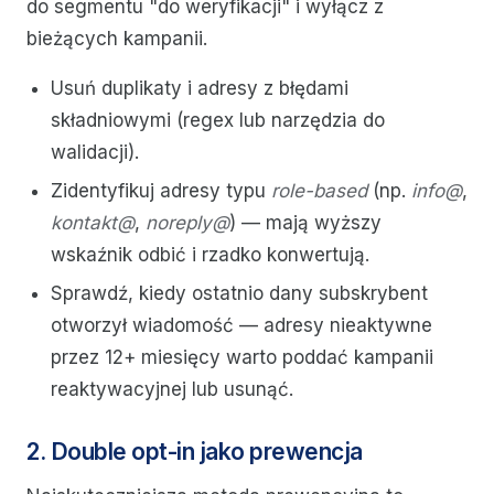
do segmentu "do weryfikacji" i wyłącz z
bieżących kampanii.
Usuń duplikaty i adresy z błędami
składniowymi (regex lub narzędzia do
walidacji).
Zidentyfikuj adresy typu
role-based
(np.
info@
,
kontakt@
,
noreply@
) — mają wyższy
wskaźnik odbić i rzadko konwertują.
Sprawdź, kiedy ostatnio dany subskrybent
otworzył wiadomość — adresy nieaktywne
przez 12+ miesięcy warto poddać kampanii
reaktywacyjnej lub usunąć.
2. Double opt-in jako prewencja