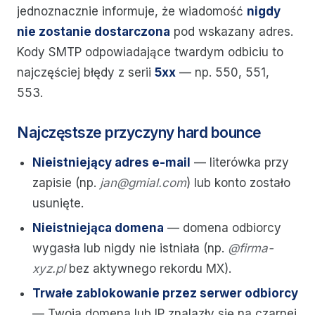
jednoznacznie informuje, że wiadomość
nigdy
nie zostanie dostarczona
pod wskazany adres.
Kody SMTP odpowiadające twardym odbiciu to
najczęściej błędy z serii
5xx
— np. 550, 551,
553.
Najczęstsze przyczyny hard bounce
Nieistniejący adres e-mail
— literówka przy
zapisie (np.
jan@gmial.com
) lub konto zostało
usunięte.
Nieistniejąca domena
— domena odbiorcy
wygasła lub nigdy nie istniała (np.
@firma-
xyz.pl
bez aktywnego rekordu MX).
Trwałe zablokowanie przez serwer odbiorcy
— Twoja domena lub IP znalazły się na czarnej