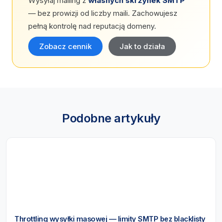
Wysyłaj mailing z
własnych skrzynek SMTP
— bez prowizji od liczby maili. Zachowujesz
pełną kontrolę nad reputacją domeny.
Zobacz cennik
Jak to działa
Podobne artykuły
Throttling wysyłki masowej — limity SMTP bez blacklisty