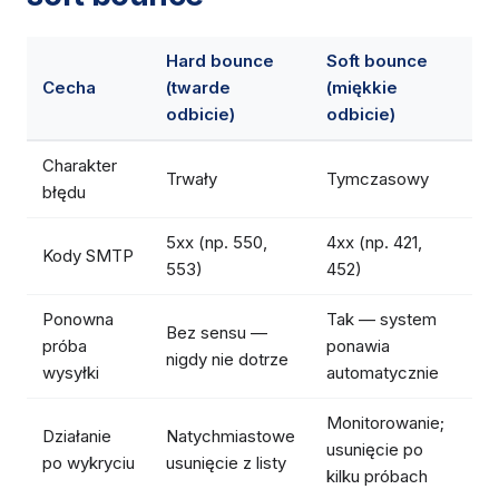
Hard bounce
Soft bounce
Cecha
(twarde
(miękkie
odbicie)
odbicie)
Charakter
Trwały
Tymczasowy
błędu
5xx (np. 550,
4xx (np. 421,
Kody SMTP
553)
452)
Ponowna
Tak — system
Bez sensu —
próba
ponawia
nigdy nie dotrze
wysyłki
automatycznie
Monitorowanie;
Działanie
Natychmiastowe
usunięcie po
po wykryciu
usunięcie z listy
kilku próbach