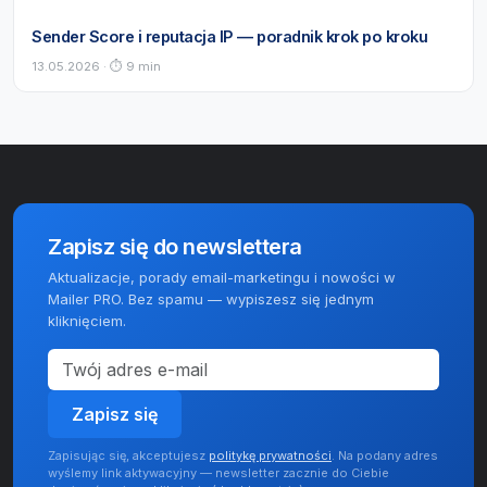
Sender Score i reputacja IP — poradnik krok po kroku
13.05.2026 · ⏱ 9 min
Zapisz się do newslettera
Aktualizacje, porady email-marketingu i nowości w
Mailer PRO. Bez spamu — wypiszesz się jednym
kliknięciem.
Zapisz się
Zapisując się, akceptujesz
politykę prywatności
. Na podany adres
wyślemy link aktywacyjny — newsletter zacznie do Ciebie