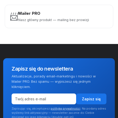
Mailer PRO
📨
Nasz główny produkt — mailing bez prowizji
Zapisz się do newslettera
Aktualizacje, porady email-marketingu i nowości w
Mailer PRO. Bez spamu — wypiszesz się jednym
kliknięciem.
Zapisz się
Zapisując się, akceptujesz
politykę prywatności
. Na podany adres
wyślemy link aktywacyjny — newsletter zacznie do Ciebie
docierać po jego kliknięciu (double opt-in).