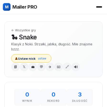
Mailer PRO
M
← Wszystkie gry
🐍 Snake
Klasyk z Nokii. Strzałki, jabłka, długość. Miłe znajome
bzzz.
👤
Ustaw nick
ustaw
🔊
📘
𝕏
💼
💬
✈️
📧
🔗
0
0
3
WYNIK
REKORD
DŁUGOŚĆ