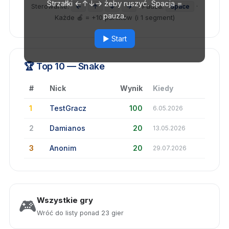
Strzałki ←↑↓→ żeby ruszyć. Spacja =
Sterowanie:
· Pauza:
·
←
↑
↓
→
Space
pauza.
Każde 🍎 = +10 punktów (i 1 segment)
▶️ Start
🏆 Top 10 — Snake
#
Nick
Wynik
Kiedy
1
TestGracz
100
6.05.2026
2
Damianos
20
13.05.2026
3
Anonim
20
29.07.2026
Wszystkie gry
🎮
Wróć do listy ponad 23 gier