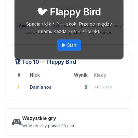
🐦 Flappy Bird
🔄 Reset
Spacja / klik / ↑ — skok. Przeleć między
/
/
= skok · grawitacja działa cały
Space
↑
klik
rurami. Każda rura = +1 punkt.
czas · uderzenie w rurę albo ziemię = koniec
▶️ Start
🏆 Top 10 — Flappy Bird
#
Nick
Wynik
Kiedy
1
Damianos
8
6.05.2026
Wszystkie gry
🎮
Wróć do listy ponad 23 gier