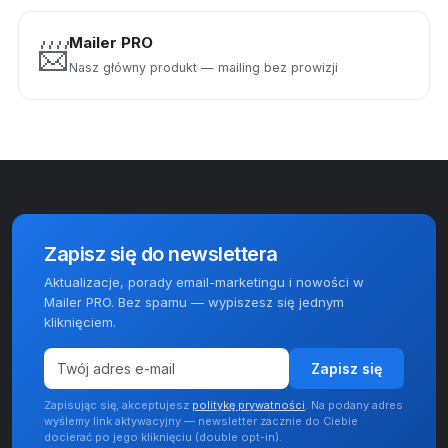
Mailer PRO
📨
Nasz główny produkt — mailing bez prowizji
Zapisz się do newslettera
Aktualizacje, porady email-marketingu i nowości w
Mailer PRO. Bez spamu — wypiszesz się jednym
kliknięciem.
Zapisz się
Zapisując się, akceptujesz
politykę prywatności
. Na podany adres
wyślemy link aktywacyjny — newsletter zacznie do Ciebie
docierać po jego kliknięciu (double opt-in).