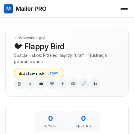
Mailer PRO
M
← Wszystkie gry
🐦 Flappy Bird
Spacja = skok. Przeleć między rurami. Frustracja
gwarantowana.
👤
Ustaw nick
ustaw
🔊
📘
𝕏
💼
💬
✈️
📧
🔗
0
0
WYNIK
REKORD