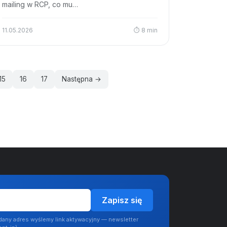
mailing w RCP, co mu…
11.05.2026
⏱ 8 min
15
16
17
Następna →
Zapisz się
dany adres wyślemy link aktywacyjny — newsletter