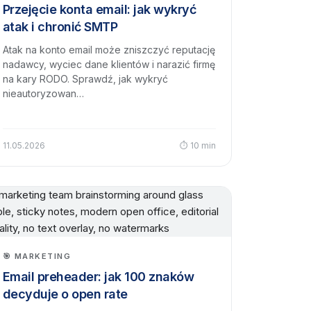
Przejęcie konta email: jak wykryć
atak i chronić SMTP
Atak na konto email może zniszczyć reputację
nadawcy, wyciec dane klientów i narazić firmę
na kary RODO. Sprawdź, jak wykryć
nieautoryzowan…
11.05.2026
⏱ 10 min
🎯 MARKETING
Email preheader: jak 100 znaków
decyduje o open rate