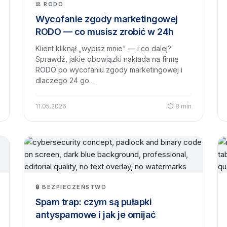
⚖️ RODO
Wycofanie zgody marketingowej
RODO — co musisz zrobić w 24h
Klient kliknął „wypisz mnie" — i co dalej?
Sprawdź, jakie obowiązki nakłada na firmę
RODO po wycofaniu zgody marketingowej i
dlaczego 24 go…
11.05.2026
⏱ 8 min
🔒 BEZPIECZEŃSTWO
Spam trap: czym są pułapki
antyspamowe i jak je omijać