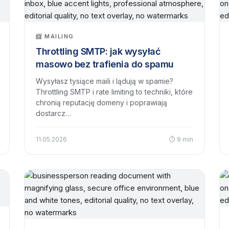
📨 MAILING
Throttling SMTP: jak wysyłać
masowo bez trafienia do spamu
Wysyłasz tysiące maili i lądują w spamie?
Throttling SMTP i rate limiting to techniki, które
chronią reputację domeny i poprawiają
dostarcz…
11.05.2026
⏱ 9 min