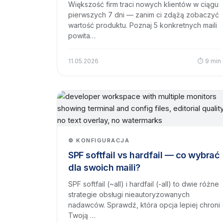
Większość firm traci nowych klientów w ciągu
pierwszych 7 dni — zanim ci zdążą zobaczyć
wartość produktu. Poznaj 5 konkretnych maili
powita…
11.05.2026
⏱ 9 min
⚙️ KONFIGURACJA
SPF softfail vs hardfail — co wybrać
dla swoich maili?
SPF softfail (~all) i hardfail (-all) to dwie różne
strategie obsługi nieautoryzowanych
nadawców. Sprawdź, która opcja lepiej chroni
Twoją …