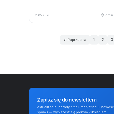
11.05.2026
⏱ 7 min
← Poprzednia
1
2
3
Zapisz się do newslettera
Aktualizacje, porady email-marketingu i nowośc
spamu — wypiszesz się jednym kliknięciem.