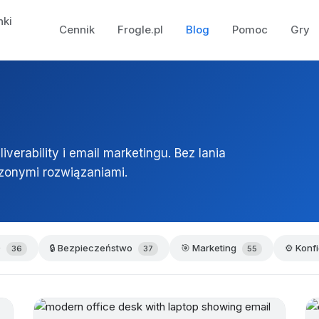
nki
Cennik
Frogle.pl
Blog
Pomoc
Gry
verability i email marketingu. Bez lania
zonymi rozwiązaniami.
O
🔒 Bezpieczeństwo
🎯 Marketing
⚙️ Konf
36
37
55