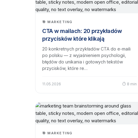
🎯 MARKETING
CTA w mailach: 20 przykładów
przycisków które klikają
20 konkretnych przykładów CTA do e-maili
po polsku — z wyjaśnieniem psychologii,
błędów do unikania i gotowych tekstów
przycisków, które re…
11.05.2026
⏱ 8 min
🎯 MARKETING