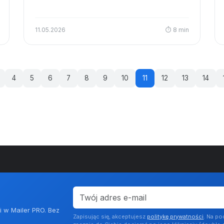
11.05.2026
⏱ 8 min
4
5
6
7
8
9
10
11
12
13
14
i w Mailer PRO. Bez
Zapisując się, akceptujesz
politykę prywatności
. Na po