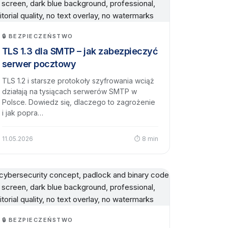
🔒 BEZPIECZEŃSTWO
TLS 1.3 dla SMTP – jak zabezpieczyć
serwer pocztowy
TLS 1.2 i starsze protokoły szyfrowania wciąż
działają na tysiącach serwerów SMTP w
Polsce. Dowiedz się, dlaczego to zagrożenie
i jak popra…
11.05.2026
⏱ 8 min
🔒 BEZPIECZEŃSTWO