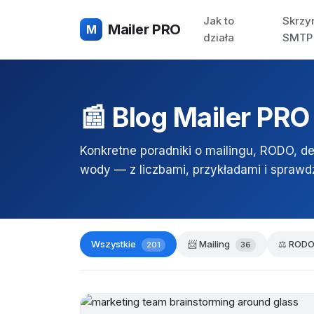
Jak to
Skrzy
Mailer PRO
M
działa
SMTP
📰 Blog Mailer PRO
Konkretne poradniki o mailingu, RODO, deli
wody — z liczbami, przykładami i sprawd
Wszystkie
📨 Mailing
⚖️ ROD
201
36