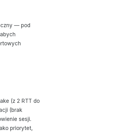
eczny — pod
łabych
ortowych
ake (z 2 RTT do
cji (brak
ienie sesji.
ko priorytet,