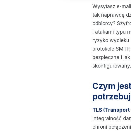
Wysyłasz e-maile
tak naprawdę dz
odbiorcy? Szyfr
i atakami typu m
ryzyko wycieku 
protokole SMTP,
bezpieczne i jak
skonfigurowany.
Czym jest
potrzebu
TLS (Transport 
integralność da
chroni połącze