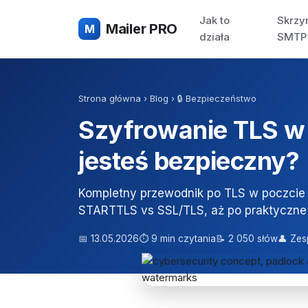
Jak to
Skrzy
Mailer PRO
M
działa
SMTP
Strona główna
›
Blog
›
🔒 Bezpieczeństwo
Szyfrowanie TLS w e
jesteś bezpieczny?
Kompletny przewodnik po TLS w poczcie 
STARTTLS vs SSL/TLS, aż po praktyczne
📅 13.05.2026
⏱ 9 min czytania
📝 2 050 słów
👤 Zes