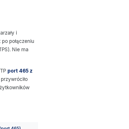
arzały i
 po połączeniu
PS). Nie ma
MTP
port 465 z
e przywróciło
 użytkowników
(port 465)