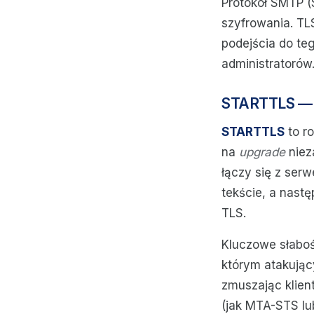
Protokół SMTP (
szyfrowania. TL
podejścia do te
administratorów
STARTTLS — s
STARTTLS
to r
na
upgrade
niez
łączy się z ser
tekście, a nast
TLS.
Kluczowe słabo
którym atakując
zmuszając klie
(jak MTA-STS lu