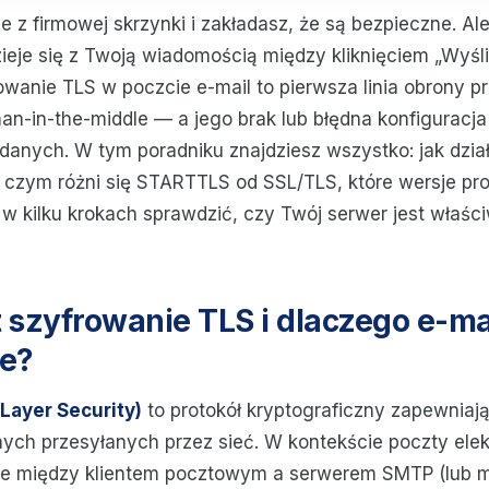
 z firmowej skrzynki i zakładasz, że są bezpieczne. Al
ieje się z Twoją wiadomością między kliknięciem „Wyśli
owanie TLS w poczcie e-mail to pierwsza linia obrony 
an-in-the-middle — a jego brak lub błędna konfiguracja
danych. W tym poradniku znajdziesz wszystko: jak dzia
 czym różni się STARTTLS od SSL/TLS, które wersje pro
 w kilku krokach sprawdzić, czy Twój serwer jest właśc
 szyfrowanie TLS i dlaczego e-ma
je?
Layer Security)
to protokół kryptograficzny zapewniaj
nych przesyłanych przez sieć. W kontekście poczty elek
nie między klientem pocztowym a serwerem SMTP (lub