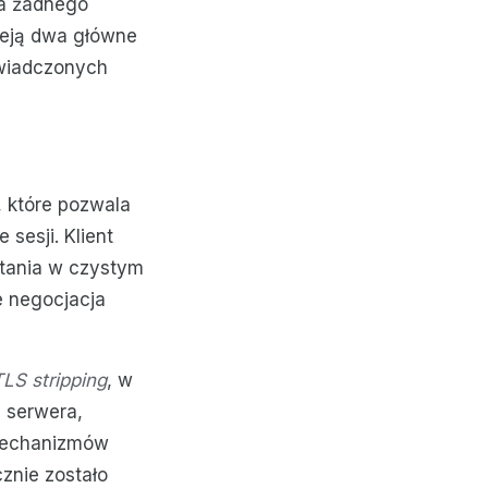
ia żadnego
nieją dwa główne
świadczonych
 które pozwala
sesji. Klient
tania w czystym
e negocjacja
S stripping
, w
 serwera,
 mechanizmów
znie zostało