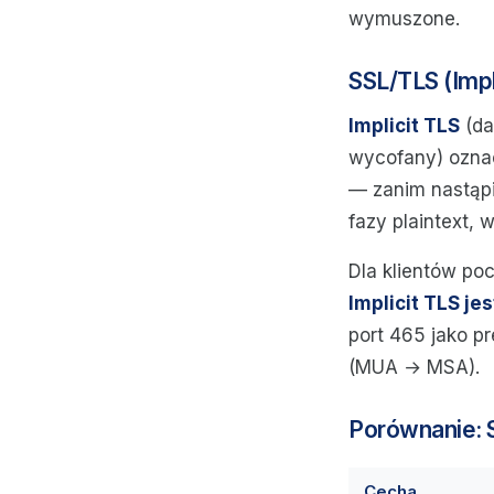
wymuszone.
SSL/TLS (Impl
Implicit TLS
(da
wycofany) oznac
— zanim nastąp
fazy plaintext, 
Dla klientów p
Implicit TLS j
port 465 jako p
(MUA → MSA).
Porównanie: 
Cecha