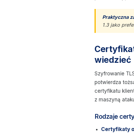
Praktyczna z
1.3 jako pref
Certyfika
wiedzieć
Szyfrowanie TLS
potwierdza tożs
certyfikatu kli
z maszyną atak
Rodzaje cert
Certyfikaty 