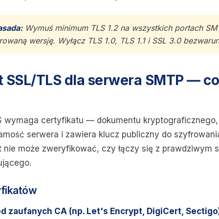
asada:
Wymuś minimum TLS 1.2 na wszystkich portach SM
erowaną wersję. Wyłącz TLS 1.0, TLS 1.1 i SSL 3.0 bezwar
t SSL/TLS dla serwera SMTP — c
 wymaga certyfikatu — dokumentu kryptograficznego,
amość serwera i zawiera klucz publiczny do szyfrowan
ent nie może zweryfikować, czy łączy się z prawdziwym 
ującego.
yfikatów
od zaufanych CA (np. Let's Encrypt, DigiCert, Sectigo