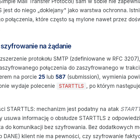
Simple Mail Transfer Protocol) sam w sobie nie zapewn
S jest do niego „doklejany" jako warstwa ochronna. Ist
go połączenia, które często są mylone nawet przez do
.
zyfrowanie na żądanie
ozszerzenie protokołu SMTP (zdefiniowane w RFC 3207),
aszyfrowanego połączenia do zaszyfrowanego w trakcie 
werem na porcie
25
lub
587
(submission), wymienia powi
ępnie wydaje polecenie
, po którym następuj
STARTTLS
ści STARTTLS: mechanizm jest podatny na atak
STARTTL
y usuwa informację o obsłudze STARTTLS z odpowiedzi
nta do komunikacji bez szyfrowania. Bez dodatkowych
b DANE) klient nie ma pewności, czy szyfrowanie faktyc