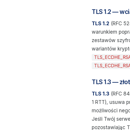
TLS 1.2 — wci
TLS 1.2
(RFC 52
warunkiem popra
zestawów szyfró
wariantów krypto
TLS_ECDHE_RS
TLS_ECDHE_RSA
TLS 1.3 — zło
TLS 1.3
(RFC 844
1 RTT), usuwa pr
możliwości nego
Jeśli Twój serw
pozostawiając TL