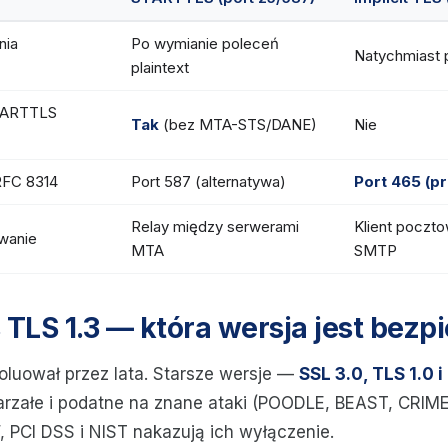
nia
Po wymianie poleceń
Natychmiast 
plaintext
TARTTLS
Tak
(bez MTA-STS/DANE)
Nie
RFC 8314
Port 587 (alternatywa)
Port 465 (p
Relay między serwerami
Klient poczt
wanie
MTA
SMTP
s TLS 1.3 — która wersja jest bezp
oluował przez lata. Starsze wersje —
SSL 3.0, TLS 1.0 i
starzałe i podatne na znane ataki (POODLE, BEAST, CRIM
, PCI DSS i NIST nakazują ich wyłączenie.