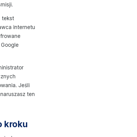
misji.
 tekst
awca internetu
zyfrowane
y Google
inistrator
cznych
wania. Jeśli
 naruszasz ten
o kroku