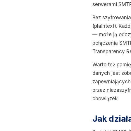
serwerami SMTP)
Bez szyfrowania
(plaintext). Ka
— może ją odczy
połączenia SMTP
Transparency Re
Warto też pamię
danych jest zo
zapewniających 
przez niezaszyf
obowiązek.
Jak dział