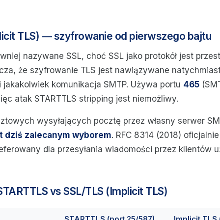
icit TLS) — szyfrowanie od pierwszego bajtu
wniej nazywane SSL, choć SSL jako protokół jest przest
za, że szyfrowanie TLS jest nawiązywane natychmiast
i jakakolwiek komunikacja SMTP. Używa portu
465
(SMT
więc atak STARTTLS stripping jest niemożliwy.
ocztowych wysyłających pocztę przez własny serwer S
est dziś zalecanym wyborem
. RFC 8314 (2018) oficjalni
referowany dla przesyłania wiadomości przez klientów
STARTTLS vs SSL/TLS (Implicit TLS)
STARTTLS (port 25/587)
Implicit TLS 