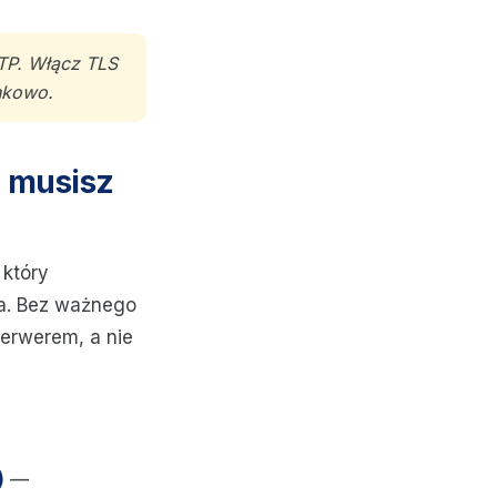
TP. Włącz TLS
unkowo.
o musisz
 który
ia. Bez ważnego
serwerem, a nie
)
—