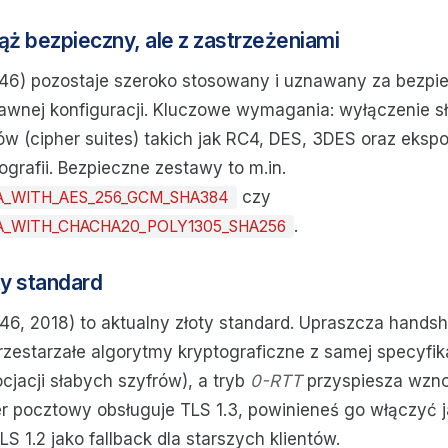
ąż bezpieczny, ale z zastrzeżeniami
46) pozostaje szeroko stosowany i uznawany za bezpi
wnej konfiguracji. Kluczowe wymagania: wyłączenie s
w (cipher suites) takich jak RC4, DES, 3DES oraz eksp
grafii. Bezpieczne zestawy to m.in.
czy
A_WITH_AES_256_GCM_SHA384
.
_WITH_CHACHA20_POLY1305_SHA256
ty standard
6, 2018) to aktualny złoty standard. Upraszcza handsh
zestarzałe algorytmy kryptograficzne z samej specyfika
cjacji słabych szyfrów), a tryb
0-RTT
przyspiesza wznow
er pocztowy obsługuje TLS 1.3, powinieneś go włączyć ja
S 1.2 jako fallback dla starszych klientów.