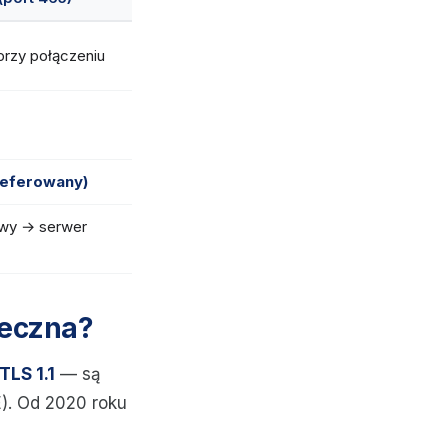
przy połączeniu
referowany)
owy → serwer
ieczna?
 TLS 1.1
— są
E). Od 2020 roku