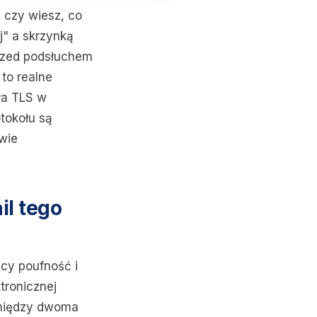
e czy wiesz, co
j" a skrzynką
przed podsłuchem
 to realne
ła TLS w
tokołu są
iwie
il tego
ący poufność i
tronicznej
 między dwoma