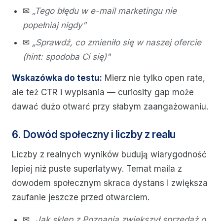
✉
„Tego błędu w e-mail marketingu nie
popełniaj nigdy"
✉
„Sprawdź, co zmieniło się w naszej ofercie
(hint: spodoba Ci się)"
Wskazówka do testu:
Mierz nie tylko open rate,
ale też CTR i wypisania — curiosity gap może
dawać dużo otwarć przy słabym zaangażowaniu.
6. Dowód społeczny i liczby z realu
Liczby z realnych wyników budują wiarygodność
lepiej niż puste superlatywy. Temat maila z
dowodem społecznym skraca dystans i zwiększa
zaufanie jeszcze przed otwarciem.
✉
„Jak sklep z Poznania zwiększył sprzedaż o