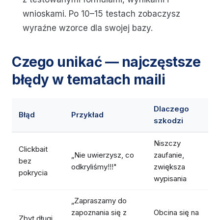
wnioskami. Po 10–15 testach zobaczysz
wyraźne wzorce dla swojej bazy.
Czego unikać — najczęstsze
błędy w tematach maili
Dlaczego
Błąd
Przykład
szkodzi
Niszczy
Clickbait
„Nie uwierzysz, co
zaufanie,
bez
odkryliśmy!!!"
zwiększa
pokrycia
wypisania
„Zapraszamy do
zapoznania się z
Obcina się na
Zbyt długi