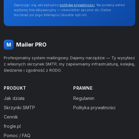
Zapisując się, akceptujesz
politykę prywatności
. Na podany adres
wyślemy link aktywacyjny — newsletter zacznie do Ciebie
docierać po jego kliknięciu (double opt-in).
Mailer PRO
M
Profesjonalny system mailingowy. Dajemy narzędzie — Ty wysyłasz
z własnych skrzynek SMTP, my zapewniamy infrastrukturę, kolejkę,
śledzenie i zgodność z RODO.
PRODUKT
PRAWNE
Jak działa
Regulamin
Skrzynki SMTP
Polityka prywatności
Cennik
frogle.pl
Pomoc / FAQ