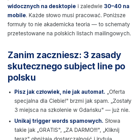
widocznych na desktopie
i zaledwie
30–40 na
mobile
. Każde słowo musi pracować. Poniższe
formuły to nie akademicka teoria — to schematy
przetestowane na polskich listach mailingowych.
Zanim zaczniesz: 3 zasady
skutecznego subject line po
polsku
Pisz jak człowiek, nie jak automat.
„Oferta
specjalna dla Ciebie!" brzmi jak spam. „Zostały
3 miejsca na szkolenie w Gdańsku" — już nie.
Unikaj trigger words spamowych.
Słowa
takie jak „GRATIS", „ZA DARMO!!!", „Kliknij
teraz" obniżają dostarczalność i irytują