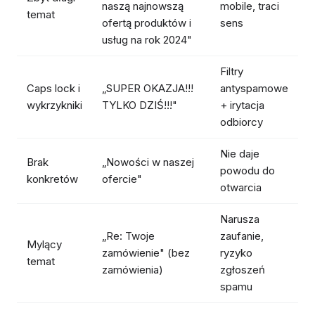
naszą najnowszą
mobile, traci
temat
ofertą produktów i
sens
usług na rok 2024"
Filtry
Caps lock i
„SUPER OKAZJA!!!
antyspamowe
wykrzykniki
TYLKO DZIŚ!!!"
+ irytacja
odbiorcy
Nie daje
Brak
„Nowości w naszej
powodu do
konkretów
ofercie"
otwarcia
Narusza
„Re: Twoje
zaufanie,
Mylący
zamówienie" (bez
ryzyko
temat
zamówienia)
zgłoszeń
spamu