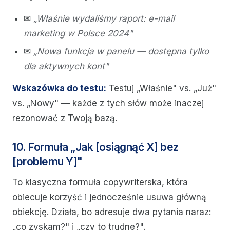
✉
„Właśnie wydaliśmy raport: e-mail
marketing w Polsce 2024"
✉
„Nowa funkcja w panelu — dostępna tylko
dla aktywnych kont"
Wskazówka do testu:
Testuj „Właśnie" vs. „Już"
vs. „Nowy" — każde z tych słów może inaczej
rezonować z Twoją bazą.
10. Formuła „Jak [osiągnąć X] bez
[problemu Y]"
To klasyczna formuła copywriterska, która
obiecuje korzyść i jednocześnie usuwa główną
obiekcję. Działa, bo adresuje dwa pytania naraz:
„co zyskam?" i „czy to trudne?".