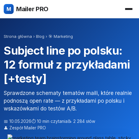
Mailer PRO
M
Strona główna
›
Blog
›
🎯 Marketing
Subject line po polsku:
12 formuł z przykładami
[+testy]
Sprawdzone schematy tematów maili, które realnie
podnoszą open rate — z przykładami po polsku i
wskazówkami do testów A/B.
📅 10.05.2026
⏱ 10 min czytania
📝 2 284 słów
👤 Zespół Mailer PRO