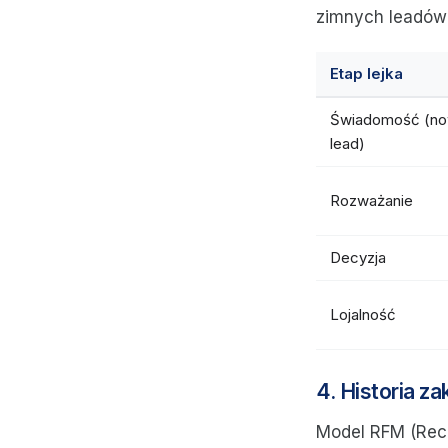
zimnych leadów 
Etap lejka
Świadomość (n
lead)
Rozważanie
Decyzja
Lojalność
4. Historia z
Model RFM (Rece