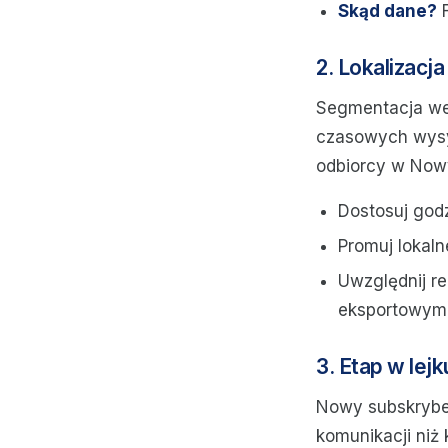
Skąd dane?
F
2. Lokalizacj
Segmentacja wed
czasowych wysył
odbiorcy w Nowy
Dostosuj godz
Promuj lokaln
Uwzględnij r
eksportowym)
3. Etap w le
Nowy subskrybent
komunikacji niż 