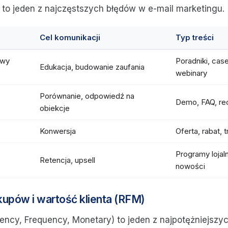
to jeden z najczęstszych błędów w e-mail marketingu.
Cel komunikacji
Typ treści
owy
Poradniki, case
Edukacja, budowanie zaufania
webinary
Porównanie, odpowiedź na
Demo, FAQ, re
obiekcje
Konwersja
Oferta, rabat, tr
Programy lojal
Retencja, upsell
nowości
akupów i wartość klienta (RFM)
ncy, Frequency, Monetary) to jeden z najpotężniejsz