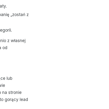
aty.
panię „zostań z
egorii.
nio z własnej
a od
ące lub
wie
na stronie
 to gorący lead