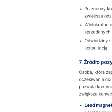
Porzucony ko
zwiększa odz
Wielokrotne o
sprzedanych 
Odwiedziny st
konsultację.
7. Źródło poz
Osoba, która za
oczekiwania niż
pozwala kontynu
zwiększa konwer
Lead magnet 