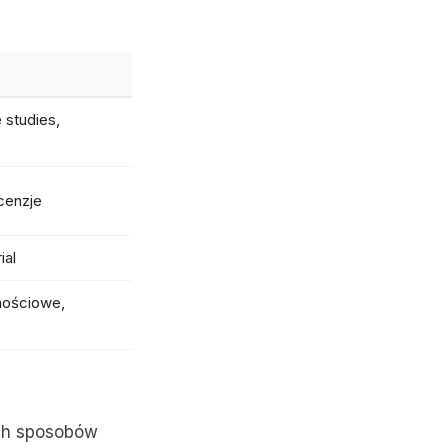
 studies,
cenzje
ial
nościowe,
ych sposobów