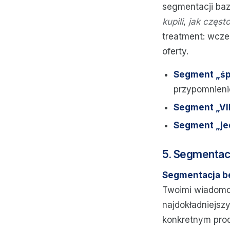
segmentacji baz
kupili
,
jak częst
treatment: wcz
oferty.
Segment „śp
przypomnieni
Segment „VI
Segment „je
5. Segmentac
Segmentacja b
Twoimi wiadomośc
najdokładniejszy
konkretnym prod