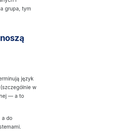
anych i
za grupa, tym
dnoszą
terminują język
 (szczególnie w
nej — a to
 a do
ystemami.