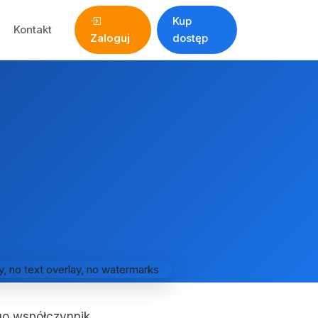
Kup
Kontakt
Zaloguj
dostęp
go współczynnik