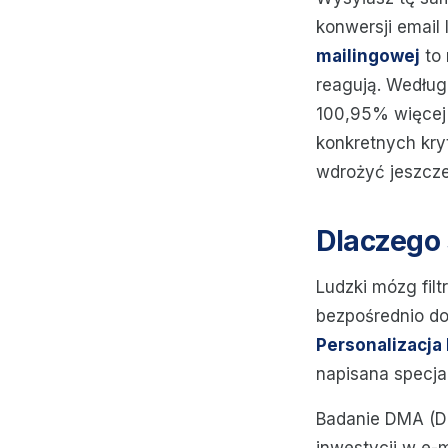
konwersji email
mailingowej
to 
reagują. Wedłu
100,95% więcej k
konkretnych kry
wdrożyć jeszcze
Dlaczego 
Ludzki mózg filt
bezpośrednio do 
Personalizacja
napisana specjal
Badanie DMA (Da