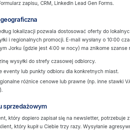
ormularz zapisu, CRM, LinkedIn Lead Gen Forms.
a geograficzna
ług lokalizacji pozwala dostosować oferty do lokalnych
ki i regionalnych promocji. E-mail wysłany o 10:00 cza
m Jorku (gdzie jest 4:00 w nocy) ma znikome szanse n
inę wysyłki do strefy czasowej odbiorcy.
e eventy lub punkty odbioru dla konkretnych miast.
egionalne różnice cenowe lub prawne (np. inne stawki 
.
jku sprzedażowym
, który dopiero zapisał się na newsletter, potrzebuje z
klient, który kupił u Ciebie trzy razy. Wysyłanie agresy