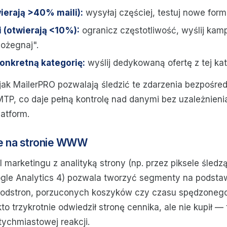
ierają >40% maili):
wysyłaj częściej, testuj nowe form
 (otwierają <10%):
ogranicz częstotliwość, wyślij kam
pożegnaj".
konkretną kategorię:
wyślij dedykowaną ofertę z tej kat
 jak MailerPRO pozwalają śledzić te zdarzenia bezpośred
MTP, co daje pełną kontrolę nad danymi bez uzależnieni
atform.
e na stronie WWW
l marketingu z analityką strony (np. przez piksele śledz
ogle Analytics 4) pozwala tworzyć segmenty na podsta
odstron, porzuconych koszyków czy czasu spędzonego 
kto trzykrotnie odwiedził stronę cennika, ale nie kupił —
ychmiastowej reakcji.