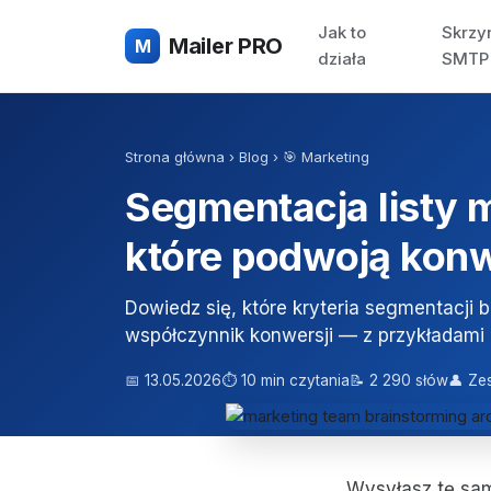
Jak to
Skrzy
Mailer PRO
M
działa
SMTP
Strona główna
›
Blog
›
🎯 Marketing
Segmentacja listy m
które podwoją kon
Dowiedz się, które kryteria segmentacji b
współczynnik konwersji — z przykładami 
📅 13.05.2026
⏱ 10 min czytania
📝 2 290 słów
👤 Ze
Wysyłasz tę sam