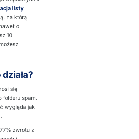
cja listy
ą, na którą
nawet o
sz 10
 możesz
 działa?
nosi się
o folderu spam.
ć wygląda jak
.
 77% zwrotu z