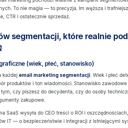
mail marketing pochodzi właśnie z kampanii segmentow
ch. To nie magia — to precyzja. Im węższa i trafniejs
e, CTR i ostatecznie sprzedaż.
iów segmentacji, które realnie po
ę
raficzne (wiek, płeć, stanowisko)
a każdej
email marketing segmentacji
. Wiek i płeć de
bór produktów i ton wiadomości. Stanowisko zawodowe
 tym, czy piszesz do decydenta, czy do osoby technicz
rgumenty zakupowe.
ma SaaS wysyła do CEO treści o ROI i oszczędnościach,
ów IT — o bezpieczeństwie i integracji z istniejącymi s