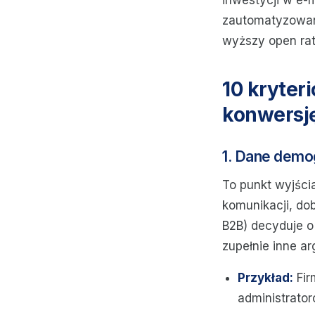
inwestycji w e-
zautomatyzowany
wyższy open rat
10 kryter
konwersj
1. Dane demog
To punkt wyjści
komunikacji, do
B2B) decyduje o
zupełnie inne a
Przykład:
Fir
administrator