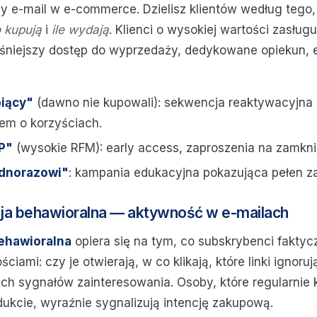
y e-mail w e-commerce. Dzielisz klientów według tego
o kupują
i
ile wydają
. Klienci o wysokiej wartości zasługu
eśniejszy dostęp do wyprzedaży, dedykowane opiekun,
iący"
(dawno nie kupowali): sekwencja reaktywacyjna 
em o korzyściach.
P"
(wysokie RFM): early access, zaproszenia na zamkni
dnorazowi"
: kampania edukacyjna pokazująca pełen za
ja behawioralna — aktywność w e-mailach
ehawioralna
opiera się na tym, co subskrybenci faktycz
iami: czy je otwierają, w co klikają, które linki ignoruj
ch sygnałów zainteresowania. Osoby, które regularnie kl
ukcie, wyraźnie sygnalizują intencję zakupową.