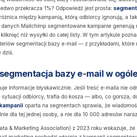
 ledwo przekracza 1%? Odpowiedź jest prosta:
segmenta
różnica między kampanią, którą odbiorcy ignorują, a tak
g danych Mailchimp segmentowane kampanie generują 
liknięć niż wysyłki do całej listy. W tym artykule pozna
teriów segmentacji bazy e-mail — z przykładami, które
 dziś.
segmentacja bazy e-mail w ogóle
ruje informacje błyskawicznie. Jeśli treść e-maila nie od
sytuacji odbiorcy, trafia do kosza — albo, co gorsza, d
 kampanii
oparta na segmentach sprawia, że wiadomoś
nie dla tej jednej osoby, a nie dla 10 000 adresów naraz
ta & Marketing Association) z 2023 roku wskazuje, że