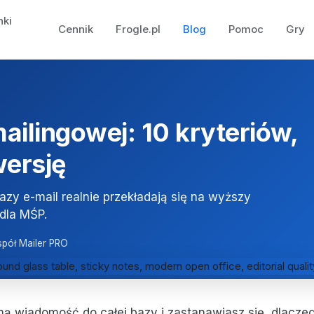
nki
Cennik
Frogle.pl
Blog
Pomoc
Gry
ailingowej: 10 kryteriów,
wersję
azy e-mail realnie przekładają się na wyższy
dla MŚP.
spół Mailer PRO
ą wiadomość do całej bazy i zastanawiasz się, dlacze