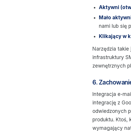
Aktywni (otw
Mało aktywni
nami lub się 
Klikający w 
Narzędzia takie
infrastruktury S
zewnętrznych pl
6. Zachowani
Integracja e-mai
integrację z Go
odwiedzonych p
produktu. Ktoś, 
wymagający nat