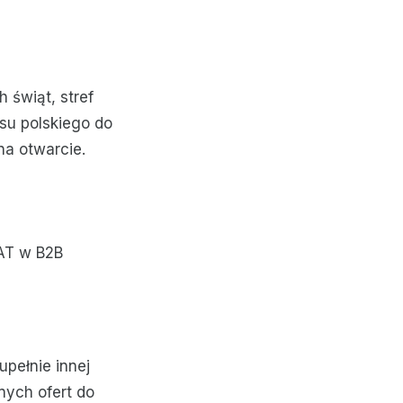
 świąt, stref
su polskiego do
a otwarcie.
VAT w B2B
upełnie innej
wnych ofert do