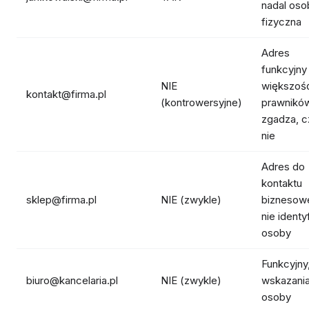
nadal oso
fizyczna
Adres
funkcyjn
NIE
większoś
kontakt@firma.pl
(kontrowersyjne)
prawników
zgadza, 
nie
Adres do
kontaktu
sklep@firma.pl
NIE (zwykle)
biznesow
nie identy
osoby
Funkcyjny
biuro@kancelaria.pl
NIE (zwykle)
wskazani
osoby