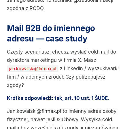
samego adresu. To technika „pseudonimizacji"
zgodna z RODO.
Mail B2B do imiennego
adresu — case study
Częsty scenariusz: chcesz wysłać cold mail do
dyrektora marketingu w firmie X. Masz
z LinkedIn / wyszukiwarki
jan.kowalski@firmax.pl
firm / wiadomych źródeł. Czy potrzebujesz
zgody?
Krótka odpowiedź: tak, art. 10 ust. 1 ŚUDE.
Jan.kowalski@firmax.pl to imienny adres osoby
fizycznej, nawet jeśli służbowy. Wysyłka cold
maila bez wcześniejszej zgody = niezamówiona