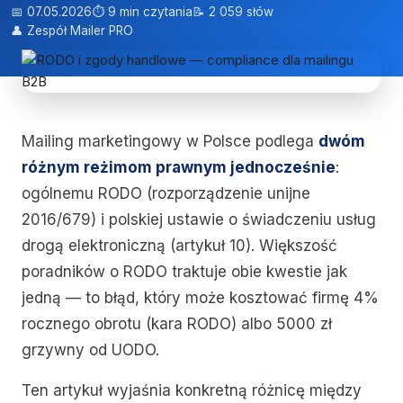
📅 07.05.2026
⏱ 9 min czytania
📝 2 059 słów
👤 Zespół Mailer PRO
Mailing marketingowy w Polsce podlega
dwóm
różnym reżimom prawnym jednocześnie
:
ogólnemu RODO (rozporządzenie unijne
2016/679) i polskiej ustawie o świadczeniu usług
drogą elektroniczną (artykuł 10). Większość
poradników o RODO traktuje obie kwestie jak
jedną — to błąd, który może kosztować firmę 4%
rocznego obrotu (kara RODO) albo 5000 zł
grzywny od UODO.
Ten artykuł wyjaśnia konkretną różnicę między