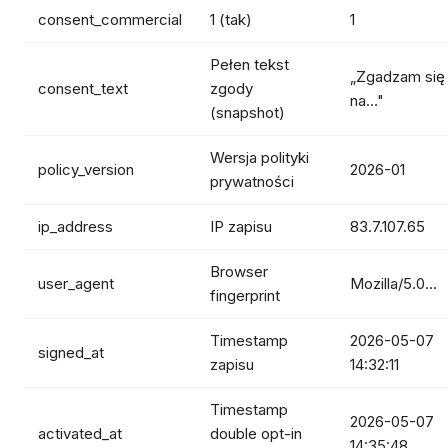
consent_commercial
1 (tak)
1
Pełen tekst
„Zgadzam się
consent_text
zgody
na…"
(snapshot)
Wersja polityki
policy_version
2026-01
prywatności
ip_address
IP zapisu
83.7.107.65
Browser
user_agent
Mozilla/5.0…
fingerprint
Timestamp
2026-05-07
signed_at
zapisu
14:32:11
Timestamp
2026-05-07
activated_at
double opt-in
14:35:48