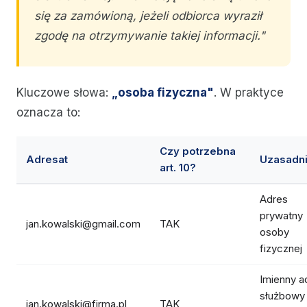
się za zamówioną, jeżeli odbiorca wyraził
zgodę na otrzymywanie takiej informacji."
Kluczowe słowa:
„osoba fizyczna"
. W praktyce
oznacza to:
Czy potrzebna
Adresat
Uzasadni
art. 10?
Adres
prywatny
jan.kowalski@gmail.com
TAK
osoby
fizycznej
Imienny a
służbowy
jan.kowalski@firma.pl
TAK