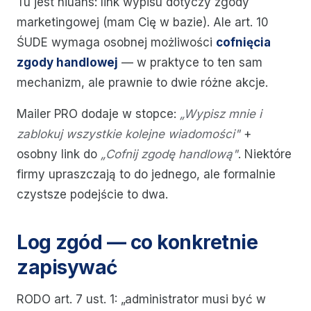
Tu jest niuans: link wypisu dotyczy zgody
marketingowej (mam Cię w bazie). Ale art. 10
ŚUDE wymaga osobnej możliwości
cofnięcia
zgody handlowej
— w praktyce to ten sam
mechanizm, ale prawnie to dwie różne akcje.
Mailer PRO dodaje w stopce:
„Wypisz mnie i
zablokuj wszystkie kolejne wiadomości"
+
osobny link do
„Cofnij zgodę handlową"
. Niektóre
firmy upraszczają to do jednego, ale formalnie
czystsze podejście to dwa.
Log zgód — co konkretnie
zapisywać
RODO art. 7 ust. 1: „administrator musi być w