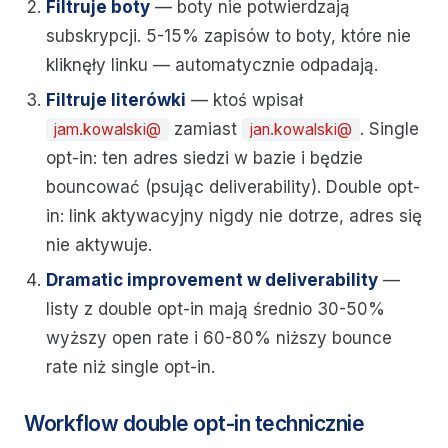
Filtruje boty
— boty nie potwierdzają
subskrypcji. 5-15% zapisów to boty, które nie
kliknęły linku — automatycznie odpadają.
Filtruje literówki
— ktoś wpisał
zamiast
. Single
jam.kowalski@
jan.kowalski@
opt-in: ten adres siedzi w bazie i będzie
bouncować (psując deliverability). Double opt-
in: link aktywacyjny nigdy nie dotrze, adres się
nie aktywuje.
Dramatic improvement w deliverability
—
listy z double opt-in mają średnio 30-50%
wyższy open rate i 60-80% niższy bounce
rate niż single opt-in.
Workflow double opt-in technicznie