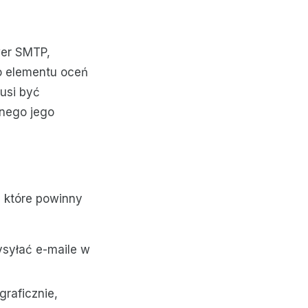
wer SMTP,
go elementu oceń
usi być
nego jego
, które powinny
ysyłać e-maile w
raficznie,