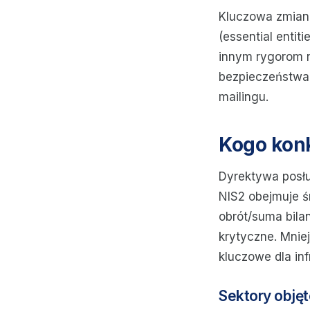
Kluczowa zmiana
(essential entiti
innym rygorom n
bezpieczeństwa 
mailingu.
Kogo konk
Dyrektywa posług
NIS2 obejmuje ś
obrót/suma bila
krytyczne. Mniej
kluczowe dla inf
Sektory obję