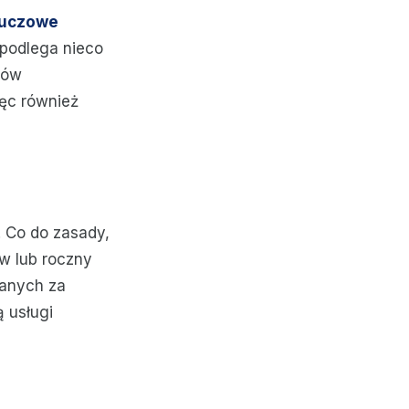
luczowe
 podlega nieco
ków
ęc również
. Co do zasady,
w lub roczny
nanych za
ą usługi