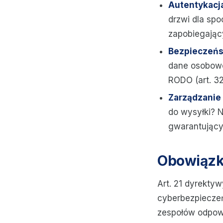
Autentykacj
drzwi dla sp
zapobiegając
Bezpieczeńs
dane osobowe.
RODO (art. 3
Zarządzanie 
do wysyłki? 
gwarantujący
Obowiązki
Art. 21 dyrekty
cyberbezpieczeń
zespołów odpowi