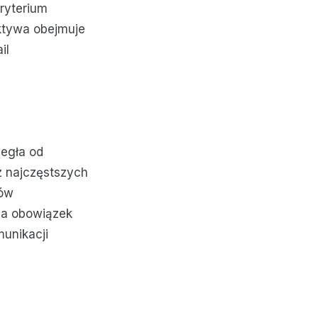
ryterium
ktywa obejmuje
il
legła od
z najczęstszych
tów
da obowiązek
unikacji