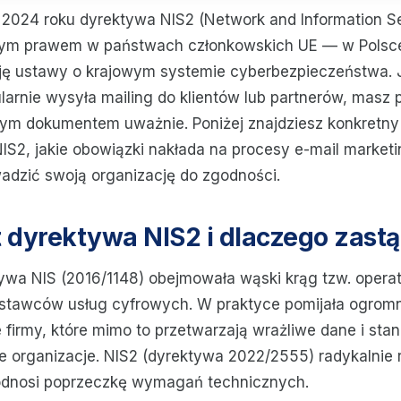
 2024 roku dyrektywa NIS2 (Network and Information Sec
cym prawem w państwach członkowskich UE — w Polsc
ję ustawy o krajowym systemie cyberbezpieczeństwa. J
ularnie wysyła mailing do klientów lub partnerów, masz
tym dokumentem uważnie. Poniżej znajdziesz konkretny
IS2, jakie obowiązki nakłada na procesy e-mail marketi
adzić swoją organizację do zgodności.
 dyrektywa NIS2 i dlaczego zastą
ywa NIS (2016/1148) obejmowała wąski krąg tzw. opera
ostawców usług cyfrowych. W praktyce pomijała ogrom
e firmy, które mimo to przetwarzają wrażliwe dane i sta
e organizacje. NIS2 (dyrektywa 2022/2555) radykalnie 
odnosi poprzeczkę wymagań technicznych.