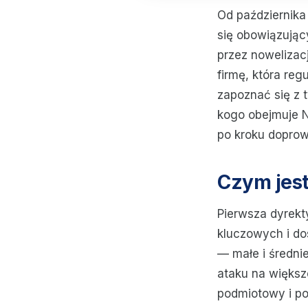
Od października
się obowiązują
przez nowelizac
firmę, która reg
zapoznać się z 
kogo obejmuje N
po kroku doprow
Czym jest
Pierwsza dyrekt
kluczowych i d
— małe i średni
ataku na większ
podmiotowy i p