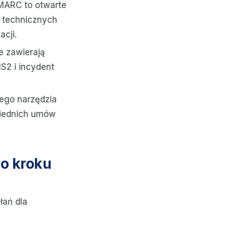
MARC to otwarte
 technicznych
cji.
e zawierają
S2 i incydent
ego narzędzia
wiednich umów
po kroku
łań dla
.