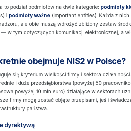
 to podział podmiotów na dwie kategorie:
podmioty k
es) i
podmioty ważne
(important entities). Każda z nich
adzoru, ale obie muszą wdrożyć zbliżony zestaw środ
— w tym dotyczących komunikacji elektronicznej, a wi
retnie obejmuje NIS2 w Polsce?
uje się kryterium wielkości firmy i sektora działalności
rednie i duże przedsiębiorstwa (powyżej 50 pracownikó
nsowa powyżej 10 mln euro) działające w sektorach uz
sze firmy mogą zostać objęte przepisami, jeśli świadcz
rastruktury państwa.
te dyrektywą