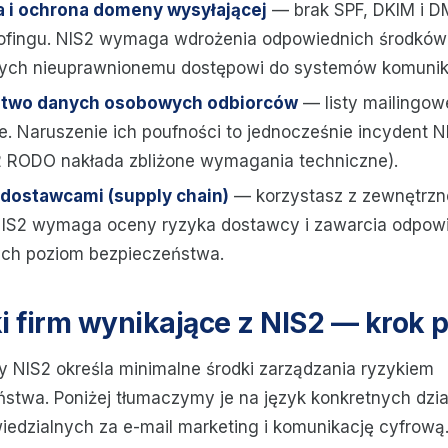
a i ochrona domeny wysyłającej
— brak SPF, DKIM i D
oofingu. NIS2 wymaga wdrożenia odpowiednich środków
ych nieuprawnionemu dostępowi do systemów komunika
two danych osobowych odbiorców
— listy mailingow
 Naruszenie ich poufności to jednocześnie incydent NI
2 RODO nakłada zbliżone wymagania techniczne).
dostawcami (supply chain)
— korzystasz z zewnętrzn
NIS2 wymaga oceny ryzyka dostawcy i zawarcia odpo
ch poziom bezpieczeństwa.
 firm wynikające z NIS2 — krok 
wy NIS2 określa minimalne środki zarządzania ryzykiem
stwa. Poniżej tłumaczymy je na język konkretnych dzia
edzialnych za e-mail marketing i komunikację cyfrową