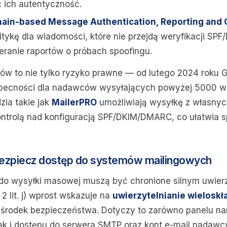
c ich autentyczność.
in-based Message Authentication, Reporting and
itykę dla wiadomości, które nie przejdą weryfikacji SPF/
eranie raportów o próbach spoofingu.
dów to nie tylko ryzyko prawne — od lutego 2024 roku 
becności dla nadawców wysyłających powyżej 5000 w
zia takie jak
MailerPRO
umożliwiają wysyłkę z własnyc
ntrolą nad konfiguracją SPF/DKIM/DMARC, co ułatwia s
ezpiecz dostęp do systemów mailingowych
o wysyłki masowej muszą być chronione silnym uwierz
. 2 lit. j) wprost wskazuje na
uwierzytelnianie wielosk
środek bezpieczeństwa. Dotyczy to zarówno panelu na
ak i dostępu do serwera SMTP oraz kont e-mail nadawc