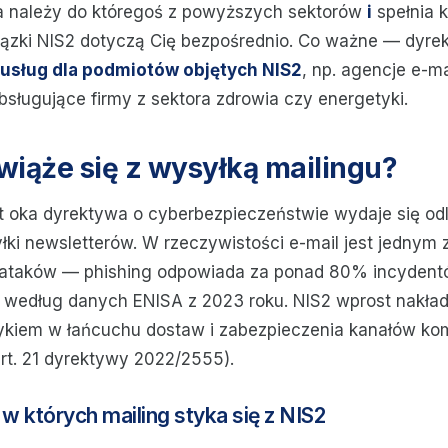
ma należy do któregoś z powyższych sektorów
i
spełnia k
iązki NIS2 dotyczą Cię bezpośrednio. Co ważne — dyre
usług dla podmiotów objętych NIS2
, np. agencje e-ma
sługujące firmy z sektora zdrowia czy energetyki.
wiąże się z wysyłką mailingu?
t oka dyrektywa o cyberbezpieczeństwie wydaje się od
łki newsletterów. W rzeczywistości e-mail jest jednym 
ataków — phishing odpowiada za ponad 80% incyden
 według danych ENISA z 2023 roku. NIS2 wprost nakła
ykiem w łańcuchu dostaw i zabezpieczenia kanałów kom
art. 21 dyrektywy 2022/2555).
 w których mailing styka się z NIS2