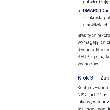
potwierdzają
DMARC (Doma
— określa pol
umożliwia zbi
Brak tych rekor
wymagają ich o
dziennie. Narzęd
SMTP z pełną ko
wymogów.
Krok 3 — Zab
Konta używane d
NIS2 (art. 21 ust
jako wymagany 
mailingowego, j