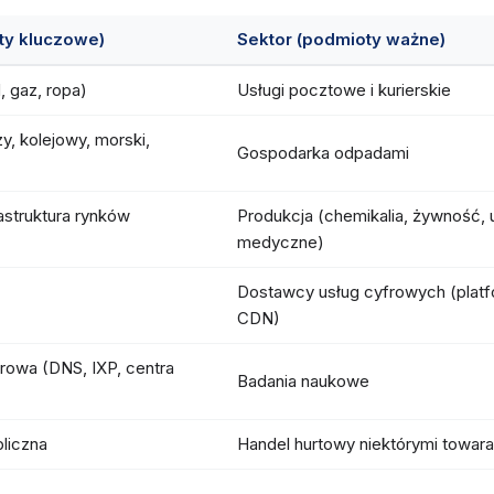
ty kluczowe)
Sektor (podmioty ważne)
, gaz, ropa)
Usługi pocztowe i kurierskie
zy, kolejowy, morski,
Gospodarka odpadami
astruktura rynków
Produkcja (chemikalia, żywność, 
medyczne)
Dostawcy usług cyfrowych (platf
CDN)
frowa (DNS, IXP, centra
Badania naukowe
bliczna
Handel hurtowy niektórymi towar