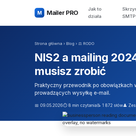
Jak to
Skrzy
Mailer PRO
M
działa
SMTP
Strona główna
›
Blog
›
⚖️ RODO
NIS2 a mailing 202
musisz zrobić
Praktyczny przewodnik po obowiązkach w
prowadzących wysyłkę e-mail.
📅 09.05.2026
⏱ 8 min czytania
📝 1 872 słów
👤 Zes