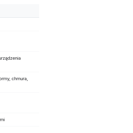
urządzenia
ormy, chmura,
ami