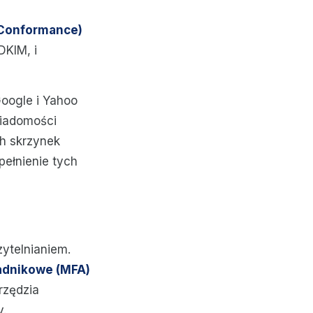
 Conformance)
DKIM, i
Google i Yahoo
iadomości
h skrzynek
pełnienie tych
ytelnianiem.
ładnikowe (MFA)
rzędzia
y.