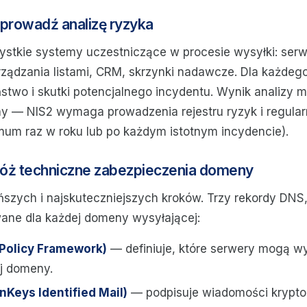
eprowadź analizę ryzyka
zystkie systemy uczestniczące w procesie wysyłki: ser
rządzania listami, CRM, skrzynki nadawcze. Dla każde
two i skutki potencjalnego incydentu. Wynik analizy m
 — NIS2 wymaga prowadzenia rejestru ryzyk i regular
mum raz w roku lub po każdym istotnym incydencie).
óż techniczne zabezpieczenia domeny
ańszych i najskuteczniejszych kroków. Trzy rekordy DNS
ane dla każdej domeny wysyłającej:
 Policy Framework)
— definiuje, które serwery mogą w
ej domeny.
Keys Identified Mail)
— podpisuje wiadomości kryptog