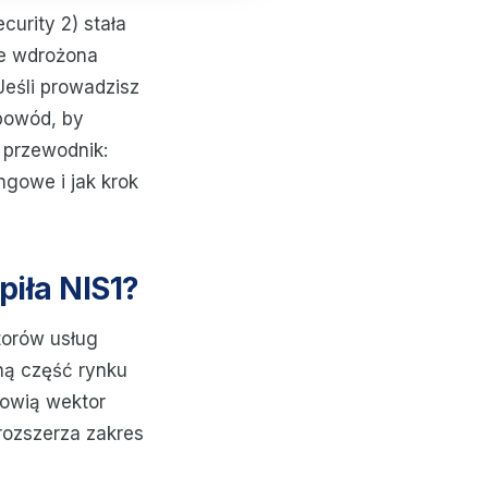
urity 2) stała
e wdrożona
eśli prowadzisz
 powód, by
 przewodnik:
ngowe i jak krok
piła NIS1?
torów usług
ną część rynku
nowią wektor
rozszerza zakres