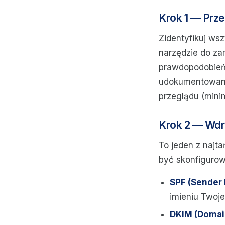
Krok 1 — Prz
Zidentyfikuj ws
narzędzie do za
prawdopodobieńs
udokumentowany
przeglądu (mini
Krok 2 — Wdr
To jeden z najt
być skonfigurow
SPF (Sender
imieniu Twoj
DKIM (Domain