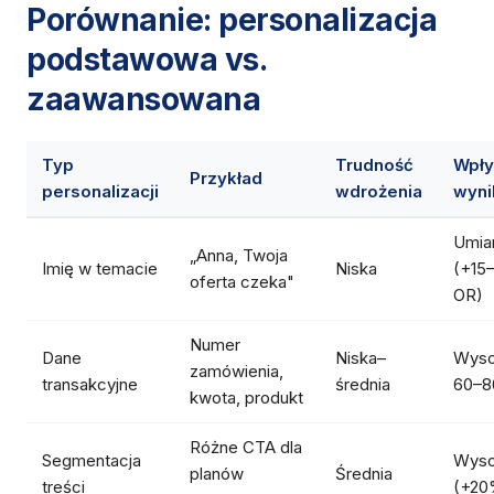
Porównanie: personalizacja
podstawowa vs.
zaawansowana
Typ
Trudność
Wpły
Przykład
personalizacji
wdrożenia
wyni
Umia
„Anna, Twoja
Imię w temacie
Niska
(+15
oferta czeka"
OR)
Numer
Dane
Niska–
Wyso
zamówienia,
transakcyjne
średnia
60–
kwota, produkt
Różne CTA dla
Segmentacja
Wyso
planów
Średnia
treści
(+20