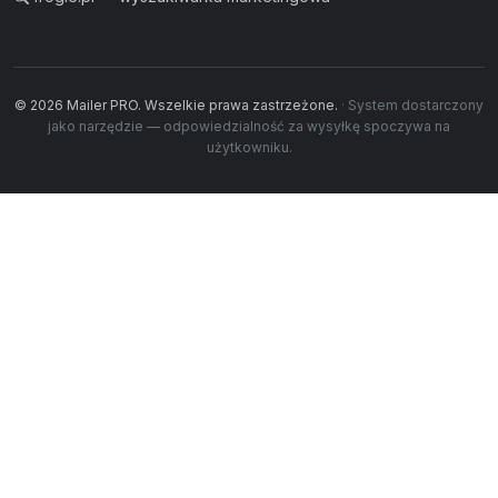
© 2026 Mailer PRO. Wszelkie prawa zastrzeżone.
· System dostarczony
jako narzędzie — odpowiedzialność za wysyłkę spoczywa na
użytkowniku.