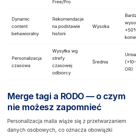
Free/Pro
Bard
Dynamic
Rekomendacje
wyso
content
na podstawie
Wysoka
+50
behawioralny
historii
konwe
Wysyłka wg
Umia
Personalizacja
strefy
Średnia
(+10
czasowa
czasowej
OR)
odbiorcy
Merge tagi a RODO — o czym
nie możesz zapomnieć
Personalizacja maila wiąże się z przetwarzaniem
danych osobowych, co oznacza obowiązki