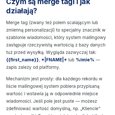
Czym są merge tagi i jak
działają?
Merge tag (zwany też polem scalającym lub
zmienną personalizacji) to specjalny znacznik w
szablonie wiadomości, który system mailingowy
zastępuje rzeczywistą wartością z bazy danych
tuż przed wysyłką. Wygląda zazwyczaj tak:
{{first_name}}
,
*|FNAME|*
lub
%imie%
—
zapis zależy od platformy.
Mechanizm jest prosty: dla każdego rekordu w
liście mailingowej system pobiera przypisaną
wartość i wstawia ją w odpowiednie miejsce
wiadomości. Jeśli pole jest puste — możesz
zdefiniować wartość domyślną, np. „Kliencie"