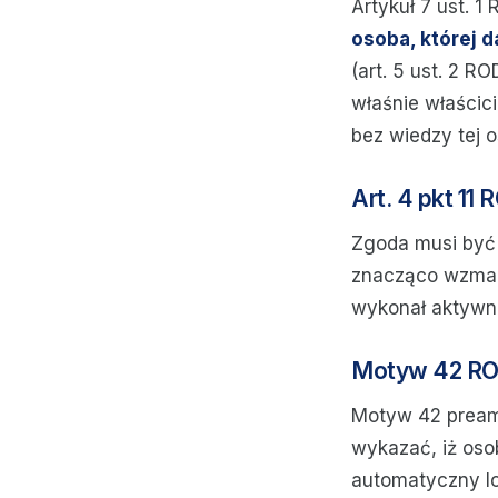
Artykuł 7 ust. 
osoba, której 
(art. 5 ust. 2 R
właśnie właścic
bez wiedzy tej o
Art. 4 pkt 11
Zgoda musi by
znacząco wzmac
wykonał aktywne 
Motyw 42 RO
Motyw 42 preamb
wykazać, iż oso
automatyczny log