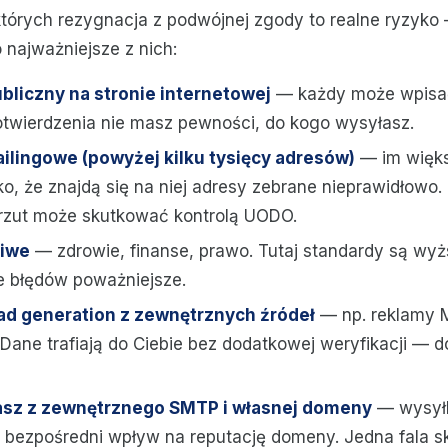
których rezygnacja z podwójnej zgody to realne ryzyko
 najważniejsze z nich:
bliczny na stronie internetowej
— każdy może wpisa
otwierdzenia nie masz pewności, do kogo wysyłasz.
ailingowe (powyżej kilku tysięcy adresów)
— im więks
o, że znajdą się na niej adresy zebrane nieprawidłowo.
rzut może skutkować kontrolą UODO.
liwe
— zdrowie, finanse, prawo. Tutaj standardy są wyż
 błędów poważniejsze.
ad generation z zewnętrznych źródeł
— np. reklamy 
Dane trafiają do Ciebie bez dodatkowej weryfikacji — do
asz z zewnętrznego SMTP i własnej domeny
— wysyłk
 bezpośredni wpływ na reputację domeny. Jedna fala s