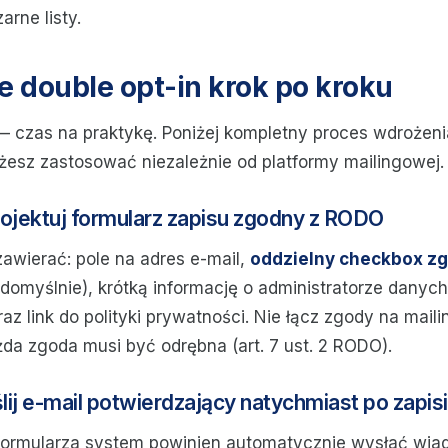
rne listy.
 double opt-in krok po kroku
 — czas na praktykę. Poniżej kompletny proces wdrożen
żesz zastosować niezależnie od platformy mailingowej.
ojektuj formularz zapisu zgodny z RODO
zawierać: pole na adres e-mail,
oddzielny checkbox zg
domyślnie), krótką informację o administratorze danych 
az link do polityki prywatności. Nie łącz zgody na mail
da zgoda musi być odrębna (art. 7 ust. 2 RODO).
ij e-mail potwierdzający natychmiast po zapis
formularza system powinien automatycznie wysłać wi