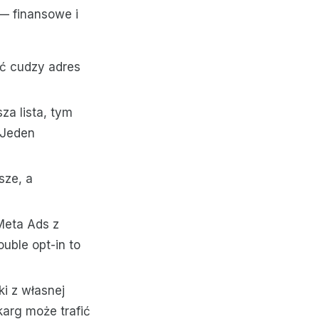
 — finansowe i
ć cudzy adres
za lista, tym
 Jeden
sze, a
Meta Ads z
uble opt-in to
i z własnej
karg może trafić