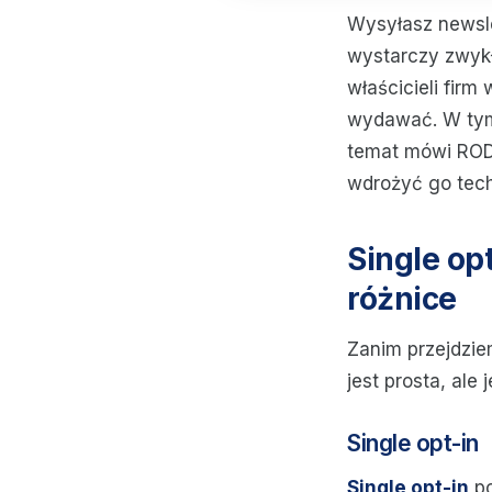
Wysyłasz newsle
wystarczy zwykł
właścicieli firm
wydawać. W tym
temat mówi RODO
wdrożyć go tech
Single op
różnice
Zanim przejdzie
jest prosta, ale
Single opt-in
Single opt-in
po