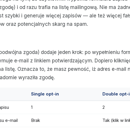
zgodę) i od razu trafia na listę mailingową. Nie ma żad
st szybki i generuje więcej zapisów — ale też więcej fa
w oraz potencjalnych skarg na spam.
podwójna zgoda) dodaje jeden krok: po wypełnieniu for
muje e-mail z linkiem potwierdzającym. Dopiero kliknięc
a listę. Oznacza to, że masz pewność, iż adres e-mail n
iadomie wyraziła zgodę.
Single opt-in
Double opt-
apisu
1
2
su e-mail
Brak
Tak (klik w lin