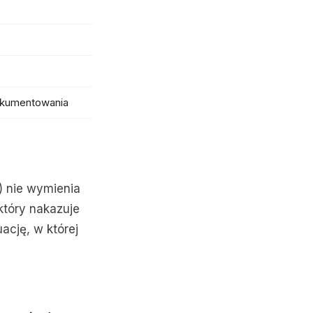
okumentowania
) nie wymienia
 który nakazuje
ację, w której