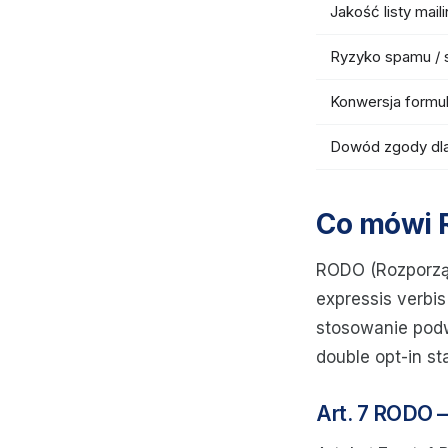
Jakość listy mail
Ryzyko spamu / 
Konwersja formu
Dowód zgody dl
Co mówi 
RODO (Rozporząd
expressis verbis
stosowanie podw
double opt-in st
Art. 7 RODO 