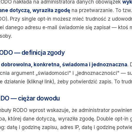
1 RODO nakłada na administratora danych obowiązek
wyk
dane dotyczą, wyraziła zgodę
na przetwarzanie. To tzw.
ODO). Przy single opt-in możesz mieć trudność z udowod
iel danego adresu e-mail świadomie się zapisał — ktoś
soby.
 RODO — definicja zgody
ć
dobrowolna, konkretna, świadoma i jednoznaczna
. 
nia argument „świadomości" i „jednoznaczności" — s
działanie (kliknął link), żeby potwierdzić zapis. To tr
DO — ciężar dowodu
uły RODO wprost wskazuje, że administrator powinien
ba, której dane dotyczą, wyraziła zgodę. Double opt-in 
: datę i godzinę zapisu, adres IP, datę i godzinę potwi