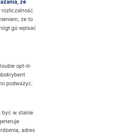
azania, że
 rozliczalność
nieniem, że to
 mógł go wpisać
Double opt-in
ubskrybent
udno podważyć.
 być w stanie
generuje
erdzenia, adres