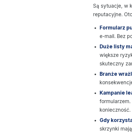
Są sytuacje, w 
reputacyjne. Oto
Formularz pu
e-mail. Bez p
Duże listy m
większe ryzyk
skuteczny za
Branże wraż
konsekwencje
Kampanie le
formularzem. 
konieczność.
Gdy korzyst
skrzynki mają