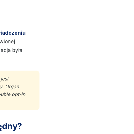
świadczeniu
ówionej
macja była
jest
y. Organ
uble opt-in
będny?