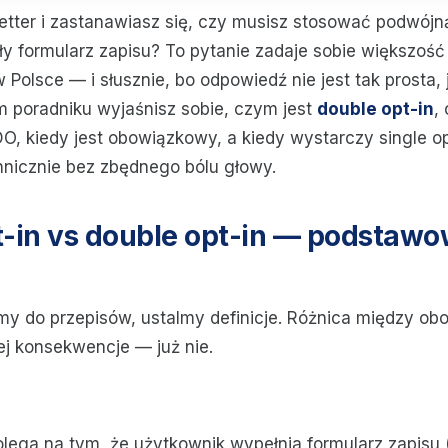
tter i zastanawiasz się, czy musisz stosować podwójn
y formularz zapisu? To pytanie zadaje sobie większość
 w Polsce — i słusznie, bo odpowiedź nie jest tak prosta,
 poradniku wyjaśnisz sobie, czym jest
double opt-in
,
, kiedy jest obowiązkowy, a kiedy wystarczy single opt
nicznie bez zbędnego bólu głowy.
t-in vs double opt-in — podstaw
my do przepisów, ustalmy definicje. Różnica między ob
 jej konsekwencje — już nie.
lega na tym, że użytkownik wypełnia formularz zapisu (