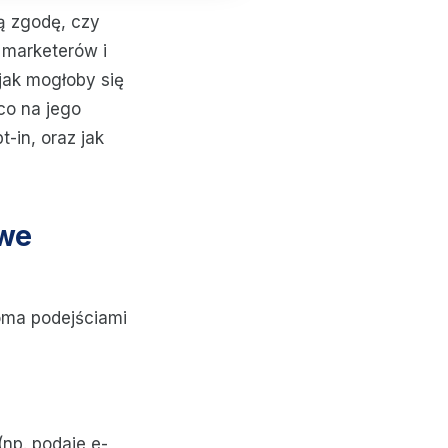
ą zgodę, czy
 marketerów i
 jak mogłoby się
 co na jego
-in, oraz jak
owe
oma podejściami
np. podaje e-