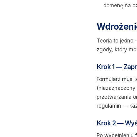
domenę na cza
Wdrożenie
Teoria to jedno
zgody, który mo
Krok 1 — Zapr
Formularz musi 
(niezaznaczony 
przetwarzania or
regulamin — każ
Krok 2 — Wyśl
Po wypełnieniu 