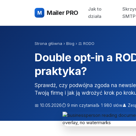
Jak to
Skrzy
Mailer PRO
M
działa
SMTP
Strona główna
›
Blog
›
⚖️ RODO
Double opt-in a RO
praktyka?
Sprawdź, czy podwójna zgoda na newsle
Twoją firmę i jak ją wdrożyć krok po kroku
📅 10.05.2026
⏱ 9 min czytania
📝 1 980 słów
👤 Zes