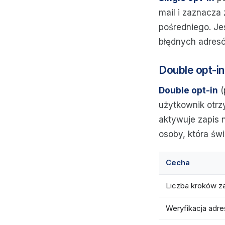
mail i zaznacza 
pośredniego. Je
błędnych adresó
Double opt-in
Double opt-in
(
użytkownik otrzy
aktywuje zapis n
osoby, która św
Cecha
Liczba kroków z
Weryfikacja adre