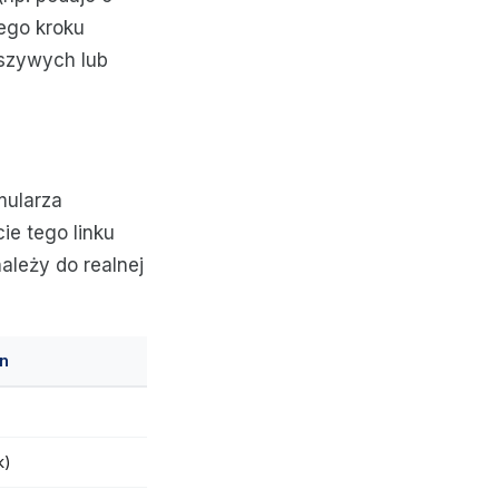
nego kroku
łszywych lub
mularza
ie tego linku
ależy do realnej
in
k)