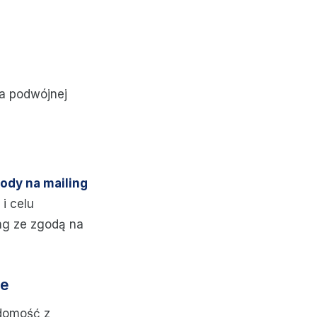
ia podwójnej
ody na mailing
i celu
ing ze zgodą na
ie
adomość z