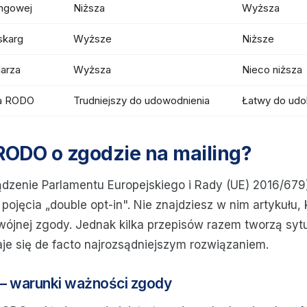
ingowej
Niższa
Wyższa
skarg
Wyższe
Niższe
larza
Wyższa
Nieco niższa
a RODO
Trudniejszy do udowodnienia
Łatwy do ud
RODO o zgodzie na mailing?
zenie Parlamentu Europejskiego i Rady (UE) 2016/679
 pojęcia „double opt-in". Nie znajdziesz w nim artykułu,
ójnej zgody. Jednak kilka przepisów razem tworzą sytu
aje się de facto najrozsądniejszym rozwiązaniem.
— warunki ważności zgody