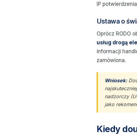
IP potwierdzeni
Ustawa o świ
Oprócz RODO ob
usług drogą el
informacji hand
zamówiona.
Wniosek:
Doub
najskuteczni
nadzorczy (U
jako rekomen
Kiedy dou