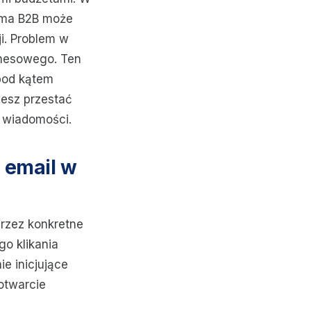
rma B2B może
i. Problem w
iznesowego. Ten
 pod kątem
cesz przestać
 wiadomości.
 email w
rzez konkretne
o klikania
nie inicjujące
otwarcie