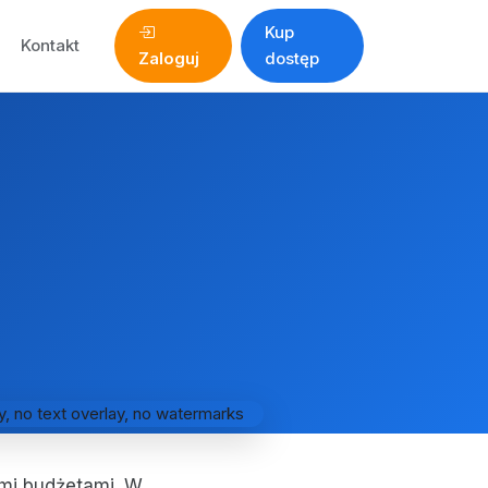
Kup
Kontakt
Zaloguj
dostęp
ymi budżetami. W