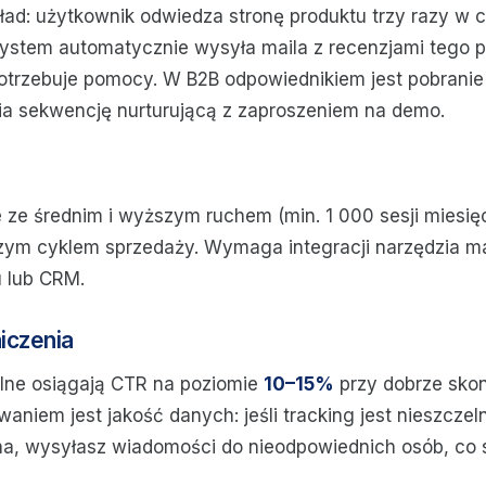
ład: użytkownik odwiedza stronę produktu trzy razy w c
 System automatycznie wysyła maila z recenzjami tego p
otrzebuje pomocy. W B2B odpowiednikiem jest pobranie
ia sekwencję nurturującą z zaproszeniem na demo.
ze średnim i wyższym ruchem (min. 1 000 sesji miesięc
szym cyklem sprzedaży. Wymaga integracji narzędzia m
u lub CRM.
niczenia
lne osiągają CTR na poziomie
10–15%
przy dobrze sko
aniem jest jakość danych: jeśli tracking jest nieszczeln
 wysyłasz wiadomości do nieodpowiednich osób, co sz