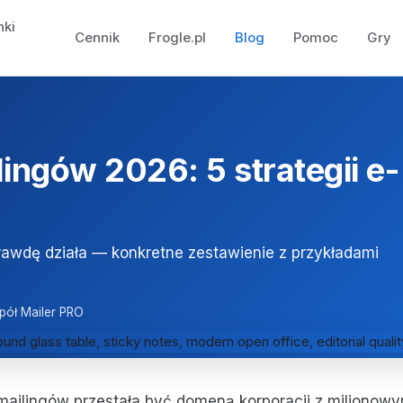
nki
Cennik
Frogle.pl
Blog
Pomoc
Gry
ingów 2026: 5 strategii e-
rawdę działa — konkretne zestawienie z przykładami
pół Mailer PRO
ailingów przestała być domeną korporacji z milionow