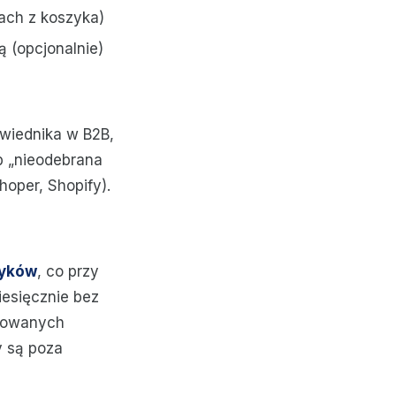
ach z koszyka)
 (opcjonalnie)
wiednika w B2B,
b „nieodebrana
oper, Shopify).
zyków
, co przy
esięcznie bez
ogowanych
y są poza