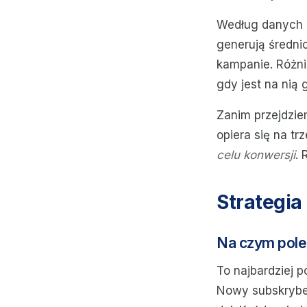
Według danych 
generują średni
kampanie. Różni
gdy jest na nią 
Zanim przejdzie
opiera się na t
celu konwersji
. 
Strategia
Na czym pol
To najbardziej 
Nowy subskryben