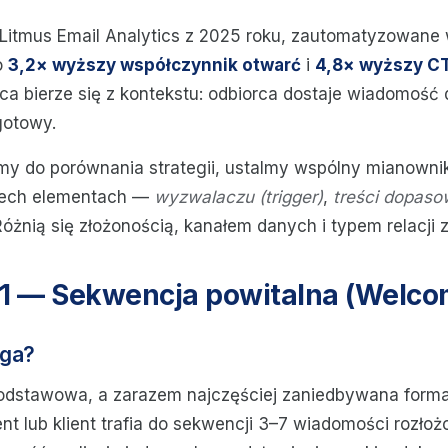
Litmus Email Analytics z 2025 roku, zautomatyzowane
o
3,2× wyższy współczynnik otwarć
i
4,8× wyższy C
ca bierze się z kontekstu: odbiorca dostaje wiadomość 
gotowy.
my do porównania strategii, ustalmy wspólny mianownik
rzech elementach —
wyzwalaczu (trigger)
,
treści dopaso
Różnią się złożonością, kanałem danych i typem relacji z
 1 — Sekwencja powitalna (Welco
ega?
podstawowa, a zarazem najczęściej zaniedbywana forma
t lub klient trafia do sekwencji 3–7 wiadomości rozło