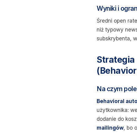
Wyniki i ogra
Średni open rat
niż typowy news
subskrybenta, wi
Strategia
(Behavior
Na czym pol
Behavioral aut
użytkownika: wej
dodanie do kosz
mailingów
, bo 