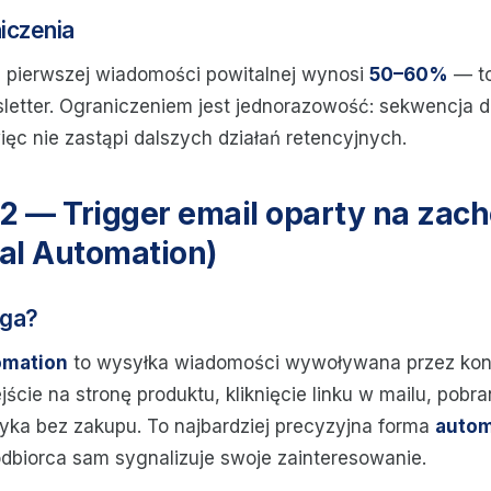
niczenia
e pierwszej wiadomości powitalnej wynosi
50–60%
— to
letter. Ograniczeniem jest jednorazowość: sekwencja dz
ęc nie zastąpi dalszych działań retencyjnych.
 2 — Trigger email oparty na zac
al Automation)
ega?
omation
to wysyłka wiadomości wywoływana przez konk
ście na stronę produktu, kliknięcie linku w mailu, pobran
yka bez zakupu. To najbardziej precyzyjna forma
autom
odbiorca sam sygnalizuje swoje zainteresowanie.