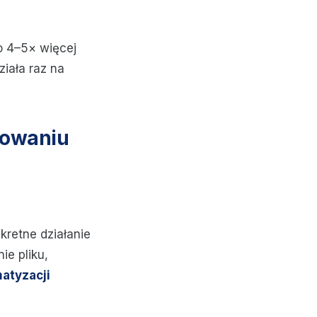
 4–5× więcej
iała raz na
howaniu
retne działanie
ie pliku,
atyzacji