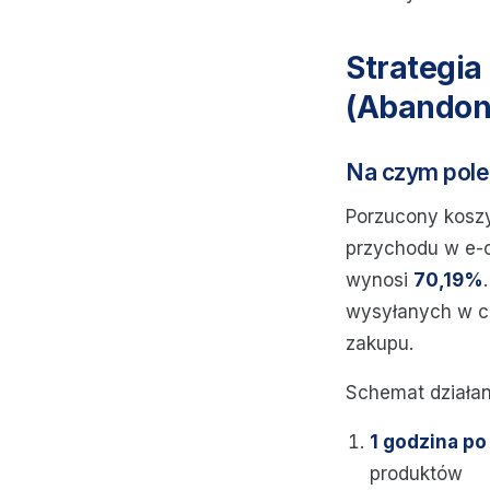
Strategi
(Abandon
Na czym pol
Porzucony koszy
przychodu w e-c
wynosi
70,19%
wysyłanych w ci
zakupu.
Schemat działan
1 godzina po
produktów