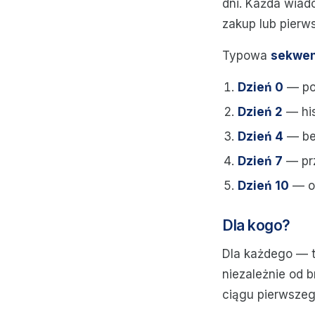
dni. Każda wiado
zakup lub pierws
Typowa
sekwen
Dzień 0
— pot
Dzień 2
— his
Dzień 4
— bes
Dzień 7
— prz
Dzień 10
— os
Dla kogo?
Dla każdego — t
niezależnie od b
ciągu pierwszeg