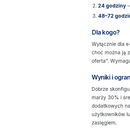
24 godziny
—
48–72 godzi
Dla kogo?
Wyłącznie dla e
choć można ją z
oferta". Wymaga
Wyniki i ogra
Dobrze skonfig
marży 30% i śre
dodatkowych nak
użytkowników lu
zasięgiem.