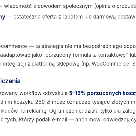
 wiadomość z dowodem społecznym (opinie o produkt
ny
— ostateczna oferta z rabatem lub darmową dostawą
-commerce — ta strategia nie ma bezpośredniego odpo
aadaptować jako „porzucony formularz kontaktowy" lu
 integracji z platformą sklepową (np. WooCommerce, Sh
niczenia
urowany workflow odzyskuje
5–15% porzuconych kos
dnim koszyku 250 zł może oznaczać tysiące złotych mi
ładów na reklamę. Ograniczenie: działa tylko dla zal
b tych, którzy podali e-mail — anonimowi odwiedzając