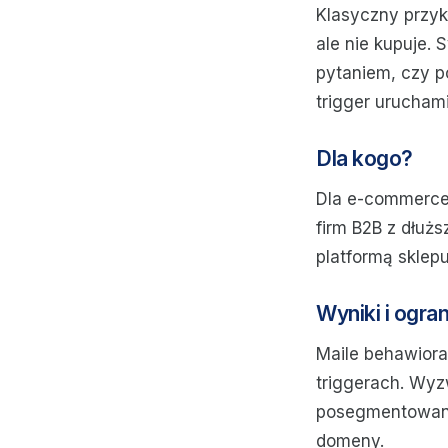
Klasyczny przyk
ale nie kupuje.
pytaniem, czy p
trigger urucham
Dla kogo?
Dla e-commerce 
firm B2B z dłuż
platformą sklep
Wyniki i ogra
Maile behawiora
triggerach. Wyzw
posegmentowana,
domeny.