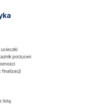
yka
 ucieczki
kaźnik porzuceń
domości
inalizacji
 listą