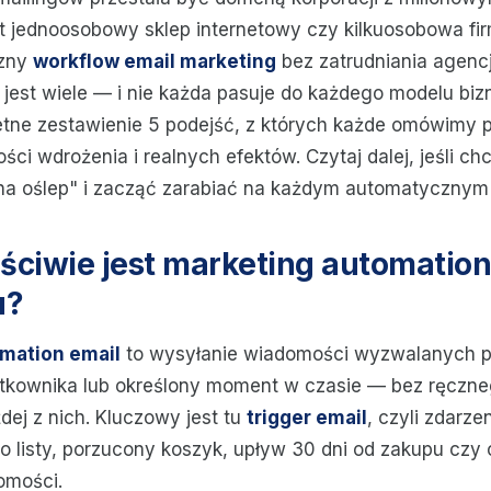
 jednoosobowy sklep internetowy czy kilkuosobowa fi
czny
workflow email marketing
bez zatrudniania agencj
ii jest wiele — i nie każda pasuje do każdego modelu b
retne zestawienie 5 podejść, z których każde omówimy
ści wdrożenia i realnych efektów. Czytaj dalej, jeśli ch
na oślep" i zacząć zarabiać na każdym automatycznym
ciwie jest marketing automation
u?
mation email
to wysyłanie wiadomości wyzwalanych p
kownika lub określony moment w czasie — bez ręczneg
żdej z nich. Kluczowy jest tu
trigger email
, czyli zdarze
do listy, porzucony koszyk, upływ 30 dni od zakupu czy 
omości.