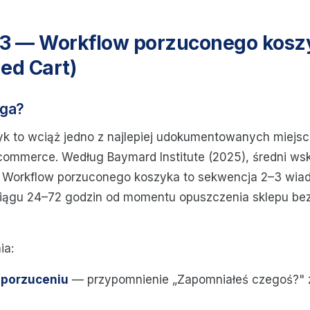
a 3 — Workflow porzuconego kosz
ed Cart)
ega?
k to wciąż jedno z najlepiej udokumentowanych miejsc
ommerce. Według Baymard Institute (2025), średni ws
. Workflow porzuconego koszyka to sekwencja 2–3 wia
ągu 24–72 godzin od momentu opuszczenia sklepu bez f
ia:
 porzuceniu
— przypomnienie „Zapomniałeś czegoś?" z