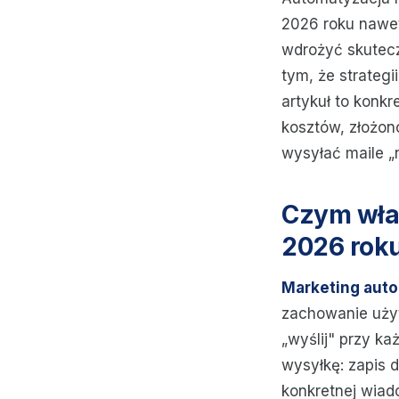
2026 roku nawet
wdrożyć skute
tym, że strateg
artykuł to konk
kosztów, złożono
wysyłać maile „
Czym właś
2026 rok
Marketing auto
zachowanie użyt
„wyślij" przy ka
wysyłkę: zapis 
konkretnej wiad