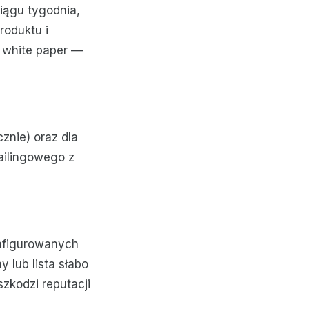
iągu tygodnia,
roduktu i
 white paper —
znie) oraz dla
ailingowego z
nfigurowanych
y lub lista słabo
kodzi reputacji