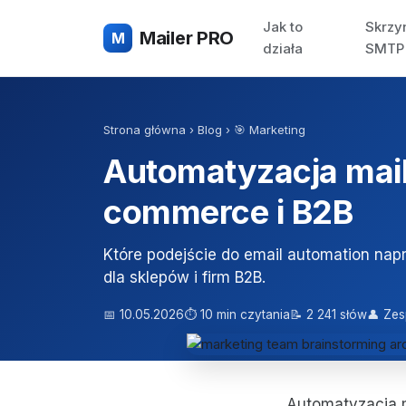
Jak to
Skrzy
Mailer PRO
M
działa
SMTP
Strona główna
›
Blog
›
🎯 Marketing
Automatyzacja mail
commerce i B2B
Które podejście do email automation nap
dla sklepów i firm B2B.
📅 10.05.2026
⏱ 10 min czytania
📝 2 241 słów
👤 Zes
Automatyzacja m