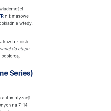
 wiadomości
TR
niż masowe
dokładnie wtedy,
: każda z nich
wanej do etapu
i
 odbiorcą.
me Series)
 automatyzacji.
żonych na 7–14