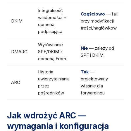
Integralność
Częściowo
— fail
wiadomości +
DKIM
przy modyfikacji
domena
treści/nagłówków
podpisująca
Wyrównanie
Nie
— zależy od
DMARC
SPF/DKIM z
SPF i DKIM
domeną From
Historia
Tak
—
uwierzytelniania
projektowany
ARC
przez
właśnie dla
pośredników
forwardingu
Jak wdrożyć ARC —
wymagania i konfiguracja