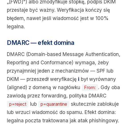
„[FWD]") albo zmodyfikuje stopkę, podpis DKIM
przestaje być ważny. Weryfikacja kończy się
błędem, nawet jeśli wiadomość jest w 100%
legalna.
DMARC — efekt domina
DMARC (Domain-based Message Authentication,
Reporting and Conformance) wymaga, żeby
przynajmniej jeden z mechanizmów — SPF lub
DKIM — przeszedł weryfikację
i
był wyrównany
(aligned) z domeną w nagłówku
. Gdy oba
From:
zawiodą przez forwarding, polityka DMARC
lub
skutecznie zablokuje
p=reject
p=quarantine
lub wrzuci wiadomość do spamu. Efekt domina:
legalna poczta traktowana jak atak phishingowy.