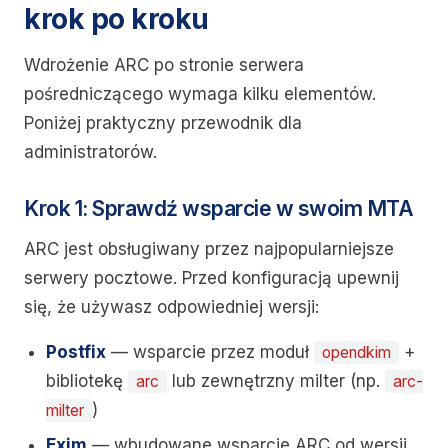
krok po kroku
Wdrożenie ARC po stronie serwera
pośredniczącego wymaga kilku elementów.
Poniżej praktyczny przewodnik dla
administratorów.
Krok 1: Sprawdź wsparcie w swoim MTA
ARC jest obsługiwany przez najpopularniejsze
serwery pocztowe. Przed konfiguracją upewnij
się, że używasz odpowiedniej wersji:
Postfix
— wsparcie przez moduł
+
opendkim
bibliotekę
lub zewnętrzny milter (np.
arc
arc-
)
milter
Exim
— wbudowane wsparcie ARC od wersji