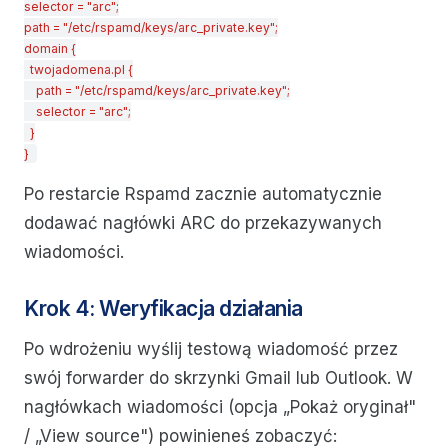
selector = "arc";

path = "/etc/rspamd/keys/arc_private.key";

domain {

  twojadomena.pl {

    path = "/etc/rspamd/keys/arc_private.key";

    selector = "arc";

  }

}
Po restarcie Rspamd zacznie automatycznie
dodawać nagłówki ARC do przekazywanych
wiadomości.
Krok 4: Weryfikacja działania
Po wdrożeniu wyślij testową wiadomość przez
swój forwarder do skrzynki Gmail lub Outlook. W
nagłówkach wiadomości (opcja „Pokaż oryginał"
/ „View source") powinieneś zobaczyć: