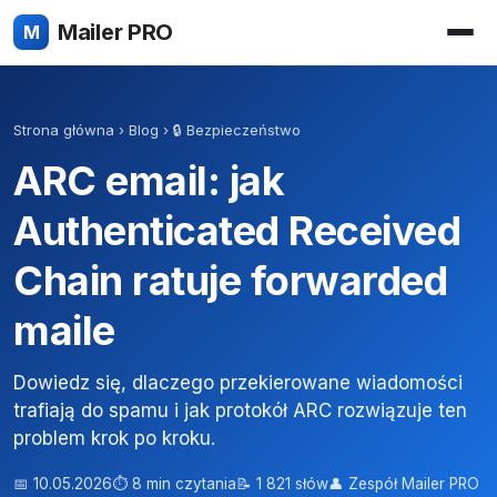
Mailer PRO
M
Strona główna
›
Blog
›
🔒 Bezpieczeństwo
ARC email: jak
Authenticated Received
Chain ratuje forwarded
maile
Dowiedz się, dlaczego przekierowane wiadomości
trafiają do spamu i jak protokół ARC rozwiązuje ten
problem krok po kroku.
📅 10.05.2026
⏱ 8 min czytania
📝 1 821 słów
👤 Zespół Mailer PRO