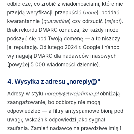
odbiorcze, co zrobić z wiadomościami, które nie
przejdą weryfikacji: przepuścić (
none
), poddać
kwarantannie (
quarantine
) czy odrzucić (
reject
).
Brak rekordu DMARC oznacza, że każdy może
podszyć się pod Twoją domenę — a to niszczy
jej reputację. Od lutego 2024 r. Google i Yahoo
wymagają DMARC dla nadawców masowych
(powyżej 5 000 wiadomości dziennie).
4. Wysyłka z adresu „noreply@"
Adresy w stylu
noreply@twojafirma.pl
obniżają
zaangażowanie, bo odbiorcy nie mogą
odpowiedzieć — a filtry antyspamowe biorą pod
uwagę wskaźnik odpowiedzi jako sygnał
zaufania. Zamień nadawcę na prawdziwe imię i