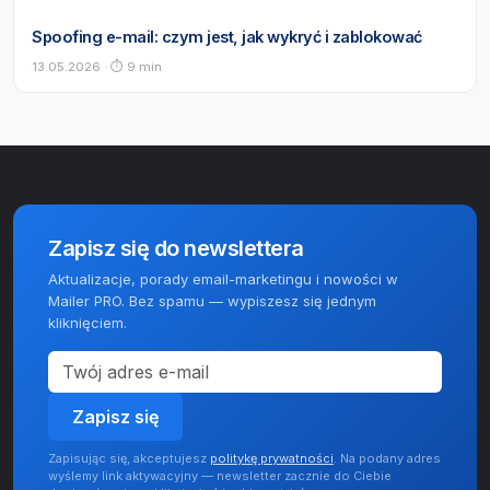
Spoofing e-mail: czym jest, jak wykryć i zablokować
13.05.2026 · ⏱ 9 min
Zapisz się do newslettera
Aktualizacje, porady email-marketingu i nowości w
Mailer PRO. Bez spamu — wypiszesz się jednym
kliknięciem.
Zapisz się
Zapisując się, akceptujesz
politykę prywatności
. Na podany adres
wyślemy link aktywacyjny — newsletter zacznie do Ciebie